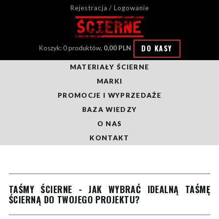
Rejestracja / Logowanie
DO KASY
Koszyk: 0 produktów,
0,00 PLN
MATERIAŁY ŚCIERNE
MARKI
PROMOCJE I WYPRZEDAŻE
BAZA WIEDZY
O NAS
KONTAKT
TAŚMY ŚCIERNE - JAK WYBRAĆ IDEALNĄ TAŚMĘ
ŚCIERNĄ DO TWOJEGO PROJEKTU?