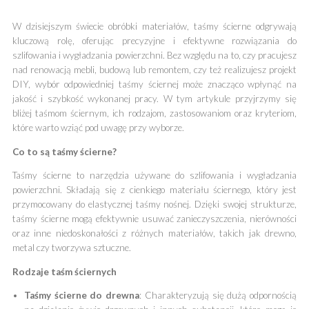
W dzisiejszym świecie obróbki materiałów, taśmy ścierne odgrywają
kluczową rolę, oferując precyzyjne i efektywne rozwiązania do
szlifowania i wygładzania powierzchni. Bez względu na to, czy pracujesz
nad renowacją mebli, budową lub remontem, czy też realizujesz projekt
DIY, wybór odpowiedniej taśmy ściernej może znacząco wpłynąć na
jakość i szybkość wykonanej pracy. W tym artykule przyjrzymy się
bliżej taśmom ściernym, ich rodzajom, zastosowaniom oraz kryteriom,
które warto wziąć pod uwagę przy wyborze.
Co to są taśmy ścierne?
Taśmy ścierne to narzędzia używane do szlifowania i wygładzania
powierzchni. Składają się z cienkiego materiału ściernego, który jest
przymocowany do elastycznej taśmy nośnej. Dzięki swojej strukturze,
taśmy ścierne mogą efektywnie usuwać zanieczyszczenia, nierówności
oraz inne niedoskonałości z różnych materiałów, takich jak drewno,
metal czy tworzywa sztuczne.
Rodzaje taśm ściernych
Taśmy ścierne do drewna
: Charakteryzują się dużą odpornością