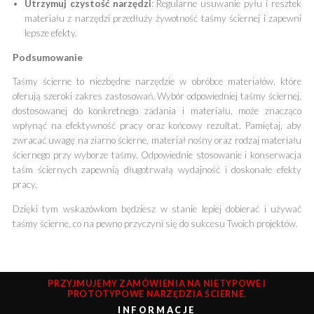
Utrzymuj czystość narzędzi
: Regularne usuwanie pyłu i resztek
materiału z narzędzi przedłuży żywotność taśmy ściernej i zapewni
lepsze efekty.
Podsumowanie
Taśmy ścierne to niezbędne narzędzie w obróbce materiałów, które
oferują szeroki zakres zastosowań. Wybór odpowiedniej taśmy ściernej,
dostosowanej do konkretnego zadania i materiału, może znacząco
wpłynąć na efektywność pracy oraz końcowy rezultat. Pamiętaj, aby
zwracać uwagę na ziarno ścierne, materiał nośny oraz rodzaj materiału
ściernego przy wyborze taśmy. Odpowiednie stosowanie i konserwacja
taśm ściernych zapewnią długotrwałą wydajność i doskonałe efekty
pracy.
Dzięki tym wskazówkom będziesz w stanie lepiej dobierać i używać
taśmy ścierne, co na pewno przyczyni się do sukcesu Twoich projektów.
PRZYJMUJEMY ZAMÓWIENIA NA NIETYPOWE I
PROTOTYPOWE NARZĘDZIA ŚCIERNE.
INFORMACJE