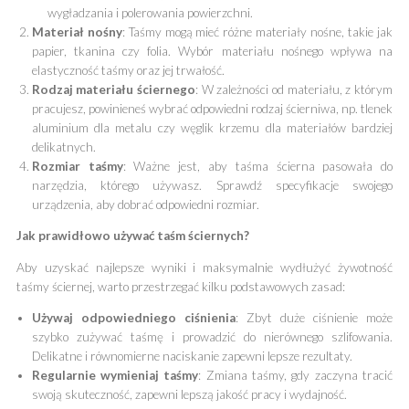
wygładzania i polerowania powierzchni.
Materiał nośny
: Taśmy mogą mieć różne materiały nośne, takie jak
papier, tkanina czy folia. Wybór materiału nośnego wpływa na
elastyczność taśmy oraz jej trwałość.
Rodzaj materiału ściernego
: W zależności od materiału, z którym
pracujesz, powinieneś wybrać odpowiedni rodzaj ścierniwa, np. tlenek
aluminium dla metalu czy węglik krzemu dla materiałów bardziej
delikatnych.
Rozmiar taśmy
: Ważne jest, aby taśma ścierna pasowała do
narzędzia, którego używasz. Sprawdź specyfikacje swojego
urządzenia, aby dobrać odpowiedni rozmiar.
Jak prawidłowo używać taśm ściernych?
Aby uzyskać najlepsze wyniki i maksymalnie wydłużyć żywotność
taśmy ściernej, warto przestrzegać kilku podstawowych zasad:
Używaj odpowiedniego ciśnienia
: Zbyt duże ciśnienie może
szybko zużywać taśmę i prowadzić do nierównego szlifowania.
Delikatne i równomierne naciskanie zapewni lepsze rezultaty.
Regularnie wymieniaj taśmy
: Zmiana taśmy, gdy zaczyna tracić
swoją skuteczność, zapewni lepszą jakość pracy i wydajność.