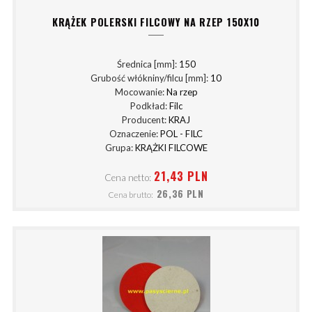
KRĄŻEK POLERSKI FILCOWY NA RZEP 150X10
Średnica [mm]:
150
Grubość włókniny/filcu [mm]:
10
Mocowanie:
Na rzep
Podkład:
Filc
Producent:
KRAJ
Oznaczenie:
POL - FILC
Grupa:
KRĄŻKI FILCOWE
21,43 PLN
Cena netto:
26,36 PLN
Cena brutto: