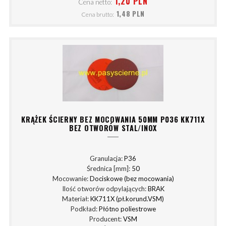
1,20 PLN
Cena netto:
1,48 PLN
Cena brutto:
KRĄŻEK ŚCIERNY BEZ MOCOWANIA 50MM P036 KK711X
BEZ OTWORÓW STAL/INOX
Granulacja:
P36
Średnica [mm]:
50
Mocowanie:
Dociskowe (bez mocowania)
Ilość otworów odpylających:
BRAK
Materiał:
KK711X (pł.korund.VSM)
Podkład:
Płótno poliestrowe
Producent:
VSM