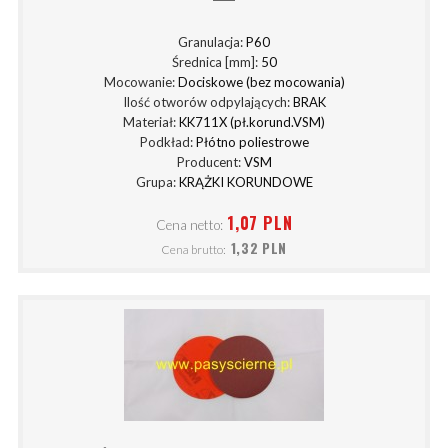
Granulacja:
P60
Średnica [mm]:
50
Mocowanie:
Dociskowe (bez mocowania)
Ilość otworów odpylających:
BRAK
Materiał:
KK711X (pł.korund.VSM)
Podkład:
Płótno poliestrowe
Producent:
VSM
Grupa:
KRĄŻKI KORUNDOWE
1,07 PLN
Cena netto:
1,32 PLN
Cena brutto: