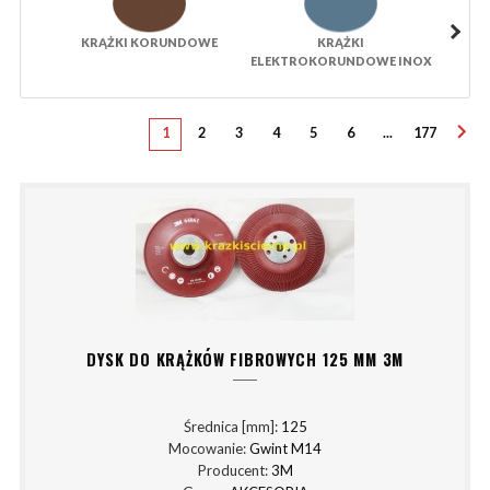
KRĄŻKI KORUNDOWE
KRĄŻKI
KR
ELEKTROKORUNDOWE INOX
1
2
3
4
5
6
...
177
DYSK DO KRĄŻKÓW FIBROWYCH 125 MM 3M
Średnica [mm]:
125
Mocowanie:
Gwint M14
Producent:
3M