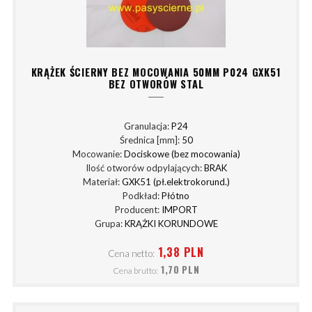
KRĄŻEK ŚCIERNY BEZ MOCOWANIA 50MM P024 GXK51
BEZ OTWORÓW STAL
Granulacja:
P24
Średnica [mm]:
50
Mocowanie:
Dociskowe (bez mocowania)
Ilość otworów odpylających:
BRAK
Materiał:
GXK51 (pł.elektrokorund.)
Podkład:
Płótno
Producent:
IMPORT
Grupa:
KRĄŻKI KORUNDOWE
1,38 PLN
Cena netto:
1,70 PLN
Cena brutto: