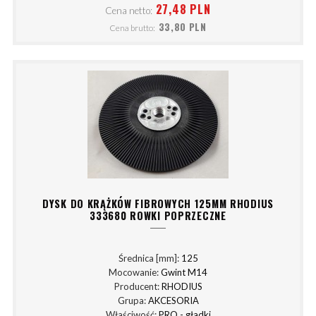
27,48 PLN
Cena netto:
33,80 PLN
Cena brutto:
DYSK DO KRĄŻKÓW FIBROWYCH 125MM RHODIUS
333680 ROWKI POPRZECZNE
Średnica [mm]:
125
Mocowanie:
Gwint M14
Producent:
RHODIUS
Grupa:
AKCESORIA
Właściwość:
PRO - gładki