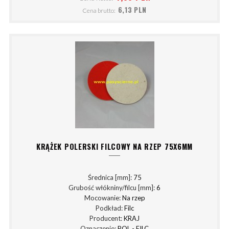
6,13 PLN
Cena brutto:
KRĄŻEK POLERSKI FILCOWY NA RZEP 75X6MM
Średnica [mm]:
75
Grubość włókniny/filcu [mm]:
6
Mocowanie:
Na rzep
Podkład:
Filc
Producent:
KRAJ
Oznaczenie:
POL - FILC