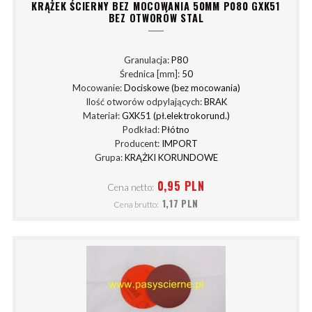
KRĄŻEK ŚCIERNY BEZ MOCOWANIA 50MM P080 GXK51
BEZ OTWORÓW STAL
Granulacja:
P80
Średnica [mm]:
50
Mocowanie:
Dociskowe (bez mocowania)
Ilość otworów odpylających:
BRAK
Materiał:
GXK51 (pł.elektrokorund.)
Podkład:
Płótno
Producent:
IMPORT
Grupa:
KRĄŻKI KORUNDOWE
0,95 PLN
Cena netto:
1,17 PLN
Cena brutto: