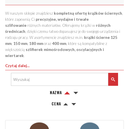
W naszym sklepie znajdziesz
kompletną ofertę krążków ściernych
,
które zapewnią Ci
precyzyjne, wydajne i trwałe
szlifowanie
różnych materiałów. Oferujemy krążki w
różnych
średnicach
, dzięki czemu łatwo dopasujesz je do swojego urządzenia i
rodzaju pracy. W asortymencie znajdziesz m.in.
krążki ścierne 125
mm
,
150 mm
,
180 mm
oraz
400 mm
, które są kompatybilne z
większością
szlifierek mimośrodowych, oscylacyjnych i
wiertarek
.
Czytaj dalej...
NAZWA
CENA