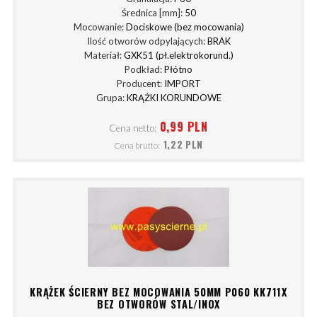
Średnica [mm]:
50
Mocowanie:
Dociskowe (bez mocowania)
Ilość otworów odpylających:
BRAK
Materiał:
GXK51 (pł.elektrokorund.)
Podkład:
Płótno
Producent:
IMPORT
Grupa:
KRĄŻKI KORUNDOWE
0,99 PLN
Cena netto:
1,22 PLN
Cena brutto:
KRĄŻEK ŚCIERNY BEZ MOCOWANIA 50MM P060 KK711X
BEZ OTWORÓW STAL/INOX