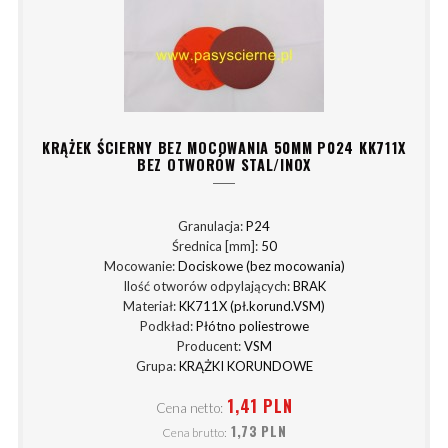
KRĄŻEK ŚCIERNY BEZ MOCOWANIA 50MM P024 KK711X
BEZ OTWORÓW STAL/INOX
Granulacja:
P24
Średnica [mm]:
50
Mocowanie:
Dociskowe (bez mocowania)
Ilość otworów odpylających:
BRAK
Materiał:
KK711X (pł.korund.VSM)
Podkład:
Płótno poliestrowe
Producent:
VSM
Grupa:
KRĄŻKI KORUNDOWE
1,41 PLN
Cena netto:
1,73 PLN
Cena brutto: