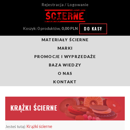
Rejestracja / Logowanie
DO KASY
Koszyk: 0 produktów,
0,00 PLN
MATERIAŁY ŚCIERNE
MARKI
PROMOCJE I WYPRZEDAŻE
BAZA WIEDZY
O NAS
KONTAKT
KRĄŻKI ŚCIERNE
Krążki ścierne
Jesteś tutaj: