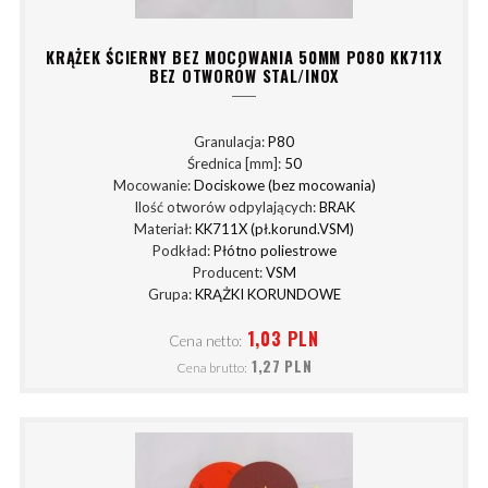
KRĄŻEK ŚCIERNY BEZ MOCOWANIA 50MM P080 KK711X
BEZ OTWORÓW STAL/INOX
Granulacja:
P80
Średnica [mm]:
50
Mocowanie:
Dociskowe (bez mocowania)
Ilość otworów odpylających:
BRAK
Materiał:
KK711X (pł.korund.VSM)
Podkład:
Płótno poliestrowe
Producent:
VSM
Grupa:
KRĄŻKI KORUNDOWE
1,03 PLN
Cena netto:
1,27 PLN
Cena brutto: