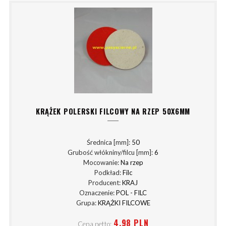
KRĄŻEK POLERSKI FILCOWY NA RZEP 50X6MM
Średnica [mm]:
50
Grubość włókniny/filcu [mm]:
6
Mocowanie:
Na rzep
Podkład:
Filc
Producent:
KRAJ
Oznaczenie:
POL - FILC
Grupa:
KRĄŻKI FILCOWE
4,98 PLN
Cena netto: