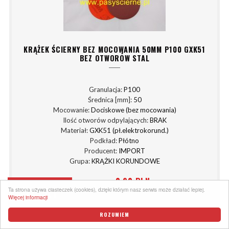
KRĄŻEK ŚCIERNY BEZ MOCOWANIA 50MM P100 GXK51
BEZ OTWORÓW STAL
Granulacja:
P100
Średnica [mm]:
50
Mocowanie:
Dociskowe (bez mocowania)
Ilość otworów odpylających:
BRAK
Materiał:
GXK51 (pł.elektrokorund.)
Podkład:
Płótno
Producent:
IMPORT
Grupa:
KRĄŻKI KORUNDOWE
0,90 PLN
Cena netto:
FILTRY
Ta strona używa ciasteczek (cookies), dzięki którym nasz serwis może działać lepiej.
1,11 PLN
Cena brutto:
Więcej informacji
ROZUMIEM