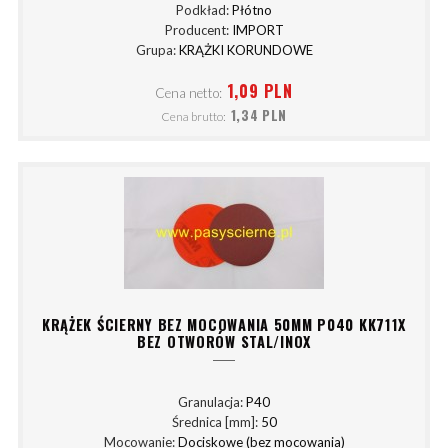
Podkład:
Płótno
Producent:
IMPORT
Grupa:
KRĄŻKI KORUNDOWE
1,09 PLN
Cena netto:
1,34 PLN
Cena brutto:
KRĄŻEK ŚCIERNY BEZ MOCOWANIA 50MM P040 KK711X
BEZ OTWORÓW STAL/INOX
Granulacja:
P40
Średnica [mm]:
50
Mocowanie:
Dociskowe (bez mocowania)