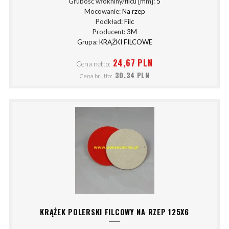
Grubość włókniny/filcu [mm]:
5
Mocowanie:
Na rzep
Podkład:
Filc
Producent:
3M
Grupa:
KRĄŻKI FILCOWE
24,67 PLN
Cena netto:
30,34 PLN
Cena brutto:
KRĄŻEK POLERSKI FILCOWY NA RZEP 125X6