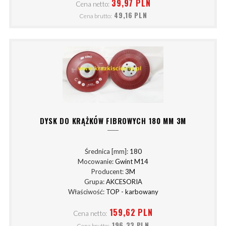
39,97 PLN
Cena netto:
49,16 PLN
Cena brutto:
DYSK DO KRĄŻKÓW FIBROWYCH 180 MM 3M
Średnica [mm]:
180
Mocowanie:
Gwint M14
Producent:
3M
Grupa:
AKCESORIA
Właściwość:
TOP - karbowany
159,62 PLN
Cena netto:
196,33 PLN
Cena brutto: