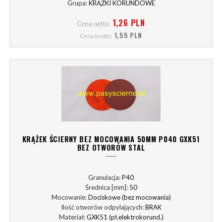
Grupa:
KRĄŻKI KORUNDOWE
1,26 PLN
Cena netto:
1,55 PLN
Cena brutto:
KRĄŻEK ŚCIERNY BEZ MOCOWANIA 50MM P040 GXK51
BEZ OTWORÓW STAL
Granulacja:
P40
Średnica [mm]:
50
Mocowanie:
Dociskowe (bez mocowania)
Ilość otworów odpylających:
BRAK
Materiał:
GXK51 (pł.elektrokorund.)