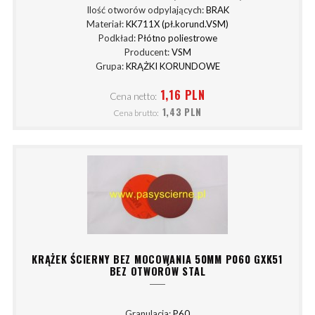
Ilość otworów odpylających:
BRAK
Materiał:
KK711X (pł.korund.VSM)
Podkład:
Płótno poliestrowe
Producent:
VSM
Grupa:
KRĄŻKI KORUNDOWE
1,16 PLN
Cena netto:
1,43 PLN
Cena brutto:
KRĄŻEK ŚCIERNY BEZ MOCOWANIA 50MM P060 GXK51
BEZ OTWORÓW STAL
Granulacja:
P60