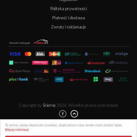
Polityka prywatności
Płatność i dostawa
Zwroty i reklamacje
Copyright by
Ścierne
2026, Wszelkie prawa zastrzeżone
Ta strona używa ciasteczek (cookies), dzięki którym nasz serwis może działać lepiej.
Więcej informacji