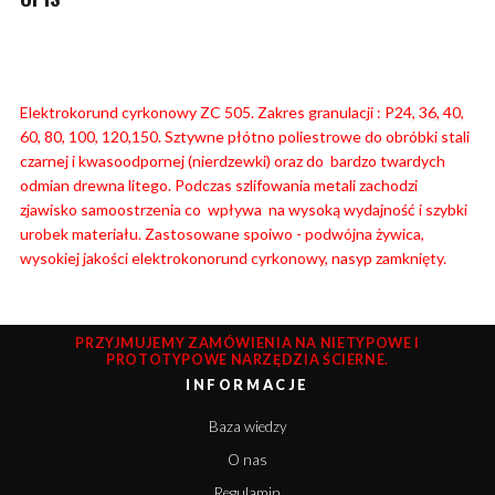
Elektrokorund cyrkonowy ZC 505. Zakres granulacji : P24, 36, 40,
60, 80, 100, 120,150. Sztywne płótno poliestrowe do obróbki stali
czarnej i kwasoodpornej (nierdzewki) oraz do bardzo twardych
odmian drewna litego. Podczas szlifowania metali zachodzi
zjawisko samoostrzenia co wpływa na wysoką wydajność i szybki
urobek materiału.
Zastosowane spoiwo - podwójna żywica,
wysokiej jakości elektrokonorund cyrkonowy, nasyp zamknięty.
PRZYJMUJEMY ZAMÓWIENIA NA NIETYPOWE I
PROTOTYPOWE NARZĘDZIA ŚCIERNE.
INFORMACJE
Baza wiedzy
O nas
Regulamin