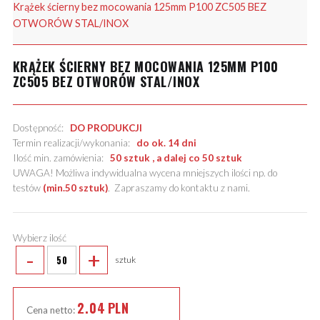
Krążek ścierny bez mocowania 125mm P100 ZC505 BEZ
OTWORÓW STAL/INOX
KRĄŻEK ŚCIERNY BEZ MOCOWANIA 125MM P100
ZC505 BEZ OTWORÓW STAL/INOX
Dostępność:
DO PRODUKCJI
Termin realizacji/wykonania:
do ok. 14 dni
Ilość min. zamówienia:
50 sztuk , a dalej co 50 sztuk
UWAGA! Możliwa indywidualna wycena mniejszych ilości np. do
testów
(min.50 sztuk)
.
Zapraszamy do kontaktu z nami
.
Wybierz ilość
-
+
sztuk
2.04
PLN
Cena netto: