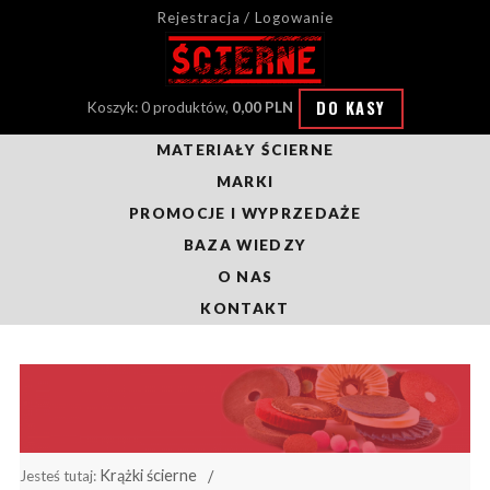
Rejestracja / Logowanie
DO KASY
Koszyk: 0 produktów,
0,00 PLN
MATERIAŁY ŚCIERNE
MARKI
PROMOCJE I WYPRZEDAŻE
BAZA WIEDZY
O NAS
KONTAKT
Krążki ścierne
Jesteś tutaj: