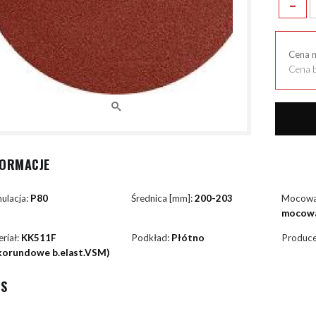
-
Cena 
Cena b
FORMACJE
ulacja:
P80
Średnica [mm]:
200-203
Mocowa
mocowa
riał:
KK511F
Podkład:
Płótno
Produce
.korundowe b.elast.VSM)
IS