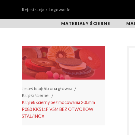
Rejestracja / Logowanie
MATERIAŁY ŚCIERNE
MA
Strona główna
Jesteś tutaj:
Krążki ścierne
Krążek ścierny bez mocowania 200mm
P080 KK511F VSM BEZ OTWORÓW
STAL/INOX