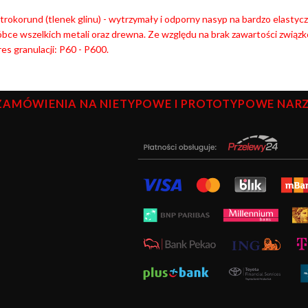
trokorund (tlenek glinu) - wytrzymały i odporny nasyp na bardzo elast
bce wszelkich metali oraz drewna. Ze względu na brak zawartości związkó
es granulacji: P60 - P600.
ZAMÓWIENIA NA NIETYPOWE I PROTOTYPOWE NARZĘ