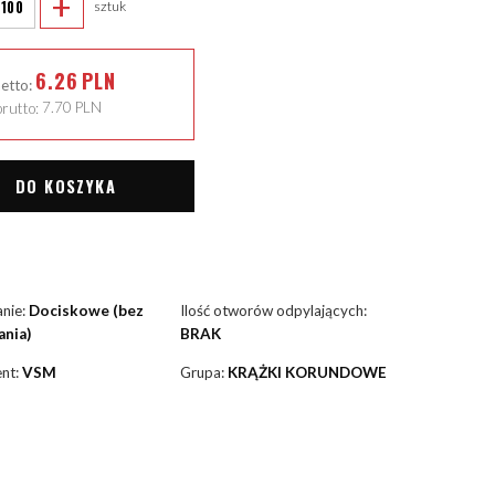
+
sztuk
6.26
PLN
netto:
rutto:
7.70
PLN
DO KOSZYKA
nie:
Dociskowe (bez
Ilość otworów odpylających:
nia)
BRAK
nt:
VSM
Grupa:
KRĄŻKI KORUNDOWE