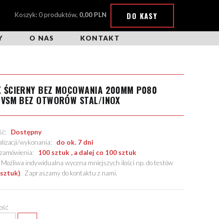
DO KASY
Koszyk: 0 produktów,
0,00 PLN
Y
O NAS
KONTAKT
K ŚCIERNY BEZ MOCOWANIA 200MM P080
 VSM BEZ OTWORÓW STAL/INOX
ość:
Dostępny
alizacji/wykonania:
do ok. 7 dni
. zamówienia:
100 sztuk , a dalej co 100 sztuk
żliwa indywidualna wycena mniejszych ilości np. do testów
 sztuk)
.
Zapraszamy do kontaktu z nami
.
lość