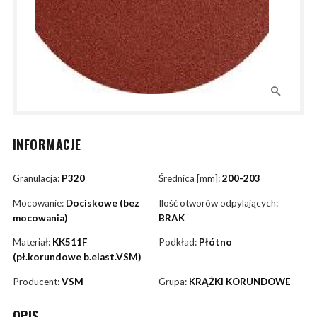
INFORMACJE
Granulacja:
P320
Średnica [mm]:
200-203
Mocowanie:
Dociskowe (bez
Ilość otworów odpylających:
mocowania)
BRAK
Materiał:
KK511F
Podkład:
Płótno
(pł.korundowe b.elast.VSM)
Producent:
VSM
Grupa:
KRĄŻKI KORUNDOWE
OPIS