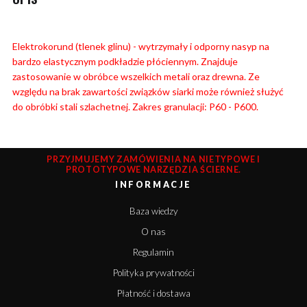
Elektrokorund (tlenek glinu) - wytrzymały i odporny nasyp na
bardzo elastycznym podkładzie płóciennym. Znajduje
zastosowanie w obróbce wszelkich metali oraz drewna. Ze
względu na brak zawartości związków siarki może również służyć
do obróbki stali szlachetnej. Zakres granulacji: P60 - P600.
PRZYJMUJEMY ZAMÓWIENIA NA NIETYPOWE I
PROTOTYPOWE NARZĘDZIA ŚCIERNE.
INFORMACJE
Baza wiedzy
O nas
Regulamin
Polityka prywatności
Płatność i dostawa