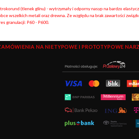
trokorund (tlenek glinu) - wytrzymały i odporny nasyp na bardzo elast
bce wszelkich metali oraz drewna. Ze względu na brak zawartości związkó
es granulacji: P60 - P600.
ZAMÓWIENIA NA NIETYPOWE I PROTOTYPOWE NARZĘ