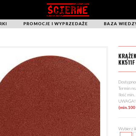
RKI
PROMOCJE I WYPRZEDAŻE
BAZA WIEDZ
KRĄŻE
KK511F
Dostępn
Termin re
Ilość min
UWAGA! Mo
(min.100
Wybierz i