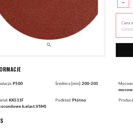
-
Cena 
Cena b
FORMACJE
ulacja:
P500
Średnica [mm]:
200-203
Mocowa
mocowa
riał:
KK511F
Podkład:
Płótno
Produce
.korundowe b.elast.VSM)
IS