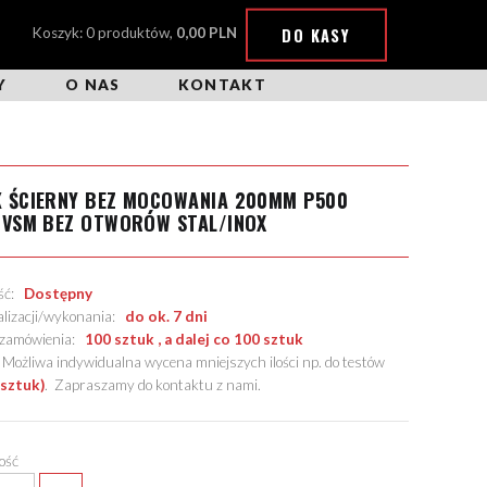
DO KASY
Koszyk: 0 produktów,
0,00 PLN
Y
O NAS
KONTAKT
K ŚCIERNY BEZ MOCOWANIA 200MM P500
 VSM BEZ OTWORÓW STAL/INOX
ość:
Dostępny
alizacji/wykonania:
do ok. 7 dni
. zamówienia:
100 sztuk , a dalej co 100 sztuk
żliwa indywidualna wycena mniejszych ilości np. do testów
 sztuk)
.
Zapraszamy do kontaktu z nami
.
lość