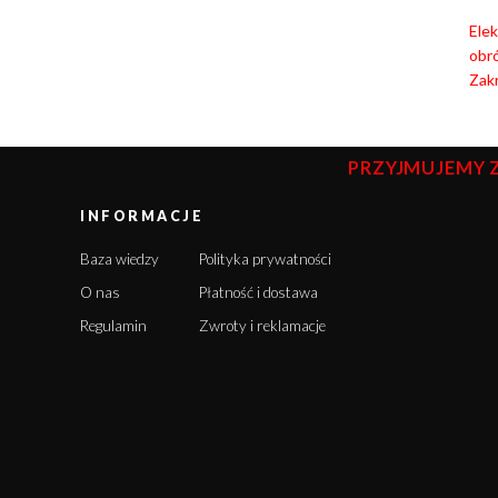
Elek
obró
Zakr
PRZYJMUJEMY 
INFORMACJE
Baza wiedzy
Polityka prywatności
O nas
Płatność i dostawa
Regulamin
Zwroty i reklamacje