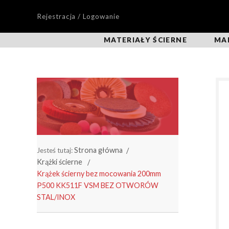
Rejestracja / Logowanie
MATERIAŁY ŚCIERNE
MA
Strona główna
Jesteś tutaj:
Krążki ścierne
Krążek ścierny bez mocowania 200mm
P500 KK511F VSM BEZ OTWORÓW
STAL/INOX