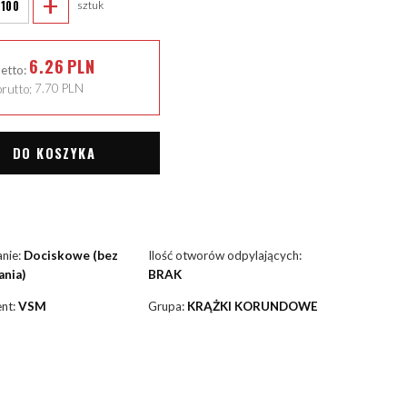
+
sztuk
6.26
PLN
netto:
rutto:
7.70
PLN
DO KOSZYKA
nie:
Dociskowe (bez
Ilość otworów odpylających:
nia)
BRAK
nt:
VSM
Grupa:
KRĄŻKI KORUNDOWE