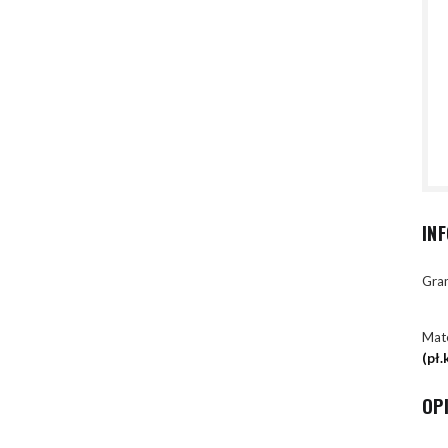
IN
Gran
Mate
(pł
OP