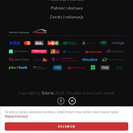
Płatność i dostawa
Zwroty i reklamacje
Copyright by
Ścierne
2026, Wszelkie prawa zastrzeżone
Ta strona używa ciasteczek (cookies), dzięki którym nasz serwis może działać lepiej.
Więcej informacji
ROZUMIEM