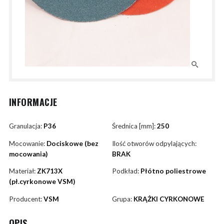
INFORMACJE
Granulacja:
P36
Średnica [mm]:
250
Mocowanie:
Dociskowe (bez
Ilość otworów odpylających:
mocowania)
BRAK
Materiał:
ZK713X
Podkład:
Płótno poliestrowe
(pł.cyrkonowe VSM)
Producent:
VSM
Grupa:
KRĄŻKI CYRKONOWE
OPIS