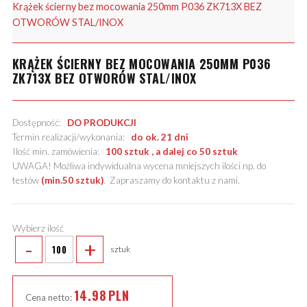
Krążek ścierny bez mocowania 250mm P036 ZK713X BEZ
OTWORÓW STAL/INOX
KRĄŻEK ŚCIERNY BEZ MOCOWANIA 250MM P036
ZK713X BEZ OTWORÓW STAL/INOX
Dostępność:
DO PRODUKCJI
Termin realizacji/wykonania:
do ok. 21 dni
Ilość min. zamówienia:
100 sztuk , a dalej co 50 sztuk
UWAGA! Możliwa indywidualna wycena mniejszych ilości np. do
testów
(min.50 sztuk)
.
Zapraszamy do kontaktu z nami
.
Wybierz ilość
-
+
sztuk
14.98
PLN
Cena netto: