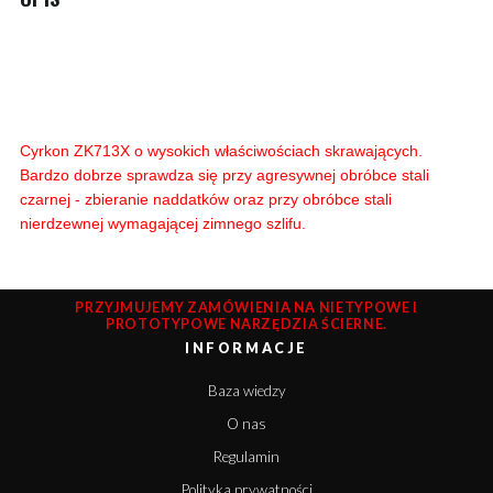
Cyrkon ZK713X o wysokich właściwościach skrawających.
Bardzo dobrze sprawdza się przy agresywnej obróbce stali
czarnej - zbieranie naddatków oraz przy obróbce stali
nierdzewnej wymagającej zimnego szlifu.
PRZYJMUJEMY ZAMÓWIENIA NA NIETYPOWE I
PROTOTYPOWE NARZĘDZIA ŚCIERNE.
INFORMACJE
Baza wiedzy
O nas
Regulamin
Polityka prywatności