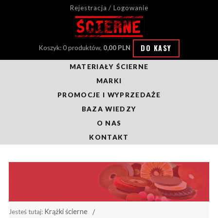
Rejestracja / Logowanie
DO KASY
Koszyk: 0 produktów,
0,00 PLN
MATERIAŁY ŚCIERNE
MARKI
PROMOCJE I WYPRZEDAŻE
BAZA WIEDZY
O NAS
KONTAKT
Krążki ścierne
Jesteś tutaj: