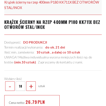
Krążek ścierny na rzep 400mm P180 KK711X BEZ OTWORÓW
STAL/INOX
KRĄŻEK ŚCIERNY NA RZEP 400MM P180 KK711X BEZ
OTWORÓW STAL/INOX
Dostępność:
DO PRODUKCJI
Termin realizacji/wykonania:
do ok. 21 dni
Ilość min. zamówienia:
10 sztuk , a dalej co 10 sztuk
UWAGA! Możliwa indywidualna wycena mniejszych ilości np. do
testów
(min.10 sztuk)
.
Zapraszamy do kontaktu z nami
.
Wybierz ilość
-
+
sztuk
26.79
PLN
Cena netto: