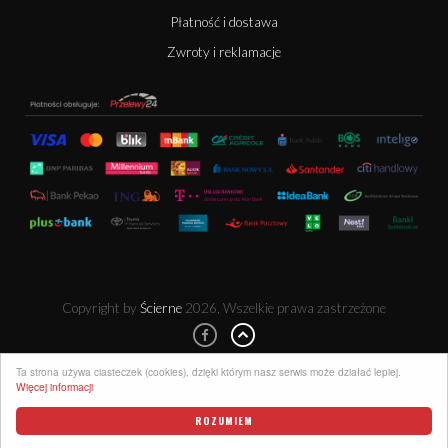
Płatność i dostawa
Zwroty i reklamacje
Copyright by
Ścierne
2026, Wszelkie prawa zastrzeżone
Ta strona używa ciasteczek (cookies), dzięki którym nasz serwis może działać lepiej.
Więcej informacji
ROZUMIEM