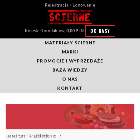
Rejestracja / Logowanie
DO KASY
Koszyk: 0 produktów,
0,00 PLN
MATERIAŁY ŚCIERNE
MARKI
PROMOCJE I WYPRZEDAŻE
BAZA WIEDZY
O NAS
KONTAKT
Krążki ścierne
Jesteś tutaj: