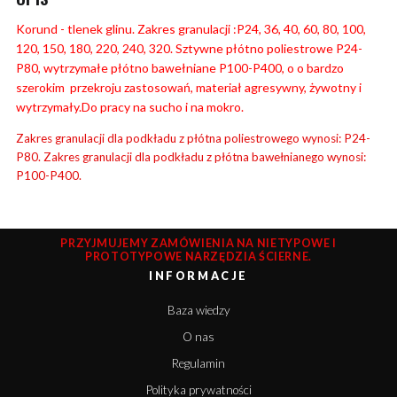
Korund - tlenek glinu. Zakres granulacji :P24, 36, 40, 60, 80, 100,
120, 150, 180, 220, 240, 320. Sztywne płótno poliestrowe P24-
P80, wytrzymałe płótno bawełniane P100-P400, o o bardzo
szerokim przekroju zastosowań, materiał agresywny, żywotny i
wytrzymały.Do pracy na sucho i na mokro.
Zakres granulacji dla podkładu z płótna poliestrowego wynosi: P24-
P80. Zakres granulacji dla podkładu z płótna bawełnianego wynosi:
P100-P400.
PRZYJMUJEMY ZAMÓWIENIA NA NIETYPOWE I
PROTOTYPOWE NARZĘDZIA ŚCIERNE.
INFORMACJE
Baza wiedzy
O nas
Regulamin
Polityka prywatności