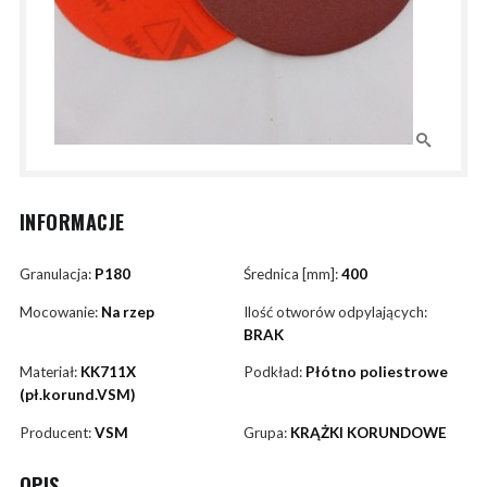
INFORMACJE
Granulacja:
P180
Średnica [mm]:
400
Mocowanie:
Na rzep
Ilość otworów odpylających:
BRAK
Materiał:
KK711X
Podkład:
Płótno poliestrowe
(pł.korund.VSM)
Producent:
VSM
Grupa:
KRĄŻKI KORUNDOWE
OPIS