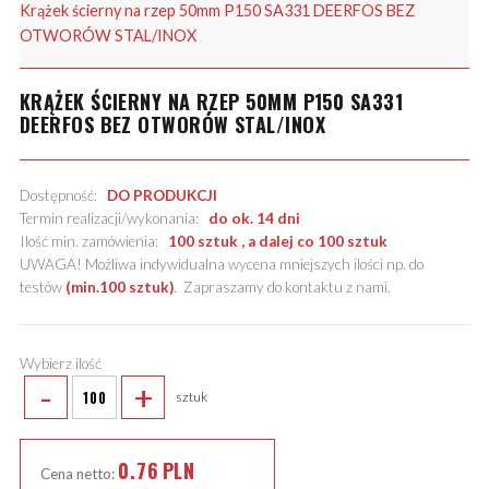
Krążek ścierny na rzep 50mm P150 SA331 DEERFOS BEZ
OTWORÓW STAL/INOX
KRĄŻEK ŚCIERNY NA RZEP 50MM P150 SA331
DEERFOS BEZ OTWORÓW STAL/INOX
Dostępność:
DO PRODUKCJI
Termin realizacji/wykonania:
do ok. 14 dni
Ilość min. zamówienia:
100 sztuk , a dalej co 100 sztuk
UWAGA! Możliwa indywidualna wycena mniejszych ilości np. do
testów
(min.100 sztuk)
.
Zapraszamy do kontaktu z nami
.
Wybierz ilość
-
+
sztuk
0.76
PLN
Cena netto: