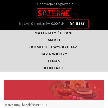
Rejestracja / Logowanie
DO KASY
Koszyk: 0 produktów,
0,00 PLN
MATERIAŁY ŚCIERNE
MARKI
PROMOCJE I WYPRZEDAŻE
BAZA WIEDZY
O NAS
KONTAKT
Krążki ścierne
Jesteś tutaj: