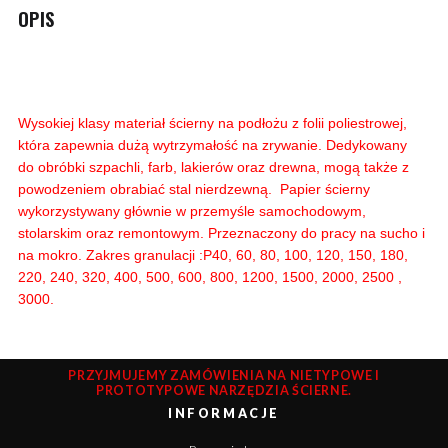
OPIS
Wysokiej klasy materiał ścierny na podłożu z folii poliestrowej,
która zapewnia dużą wytrzymałość na zrywanie. Dedykowany
do obróbki szpachli, farb, lakierów oraz drewna, mogą także z
powodzeniem obrabiać stal nierdzewną. Papier ścierny
wykorzystywany głównie w przemyśle samochodowym,
stolarskim oraz remontowym. Przeznaczony do pracy na sucho i
na mokro. Zakres granulacji :P40, 60, 80, 100, 120, 150, 180,
220, 240, 320, 400, 500, 600, 800, 1200, 1500, 2000, 2500 ,
3000.
PRZYJMUJEMY ZAMÓWIENIA NA NIETYPOWE I
PROTOTYPOWE NARZĘDZIA ŚCIERNE.
INFORMACJE