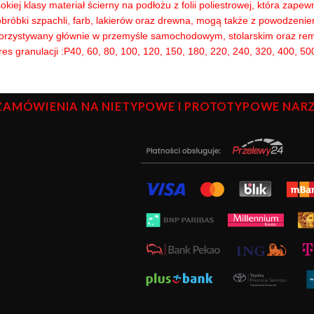
kiej klasy materiał ścierny na podłożu z folii poliestrowej, która za
obróbki szpachli, farb, lakierów oraz drewna, mogą także z powodzenie
orzystywany głównie w przemyśle samochodowym, stolarskim oraz rem
es granulacji :P40, 60, 80, 100, 120, 150, 180, 220, 240, 320, 400, 5
ZAMÓWIENIA NA NIETYPOWE I PROTOTYPOWE NARZĘ