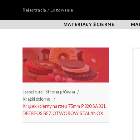
Rejestracja / Logowanie
MATERIAŁY ŚCIERNE
MA
Strona główna
Jesteś tutaj:
Krążki ścierne
Krążek ścierny na rzep 75mm P320 SA331
DEERFOS BEZ OTWORÓW STAL/INOX