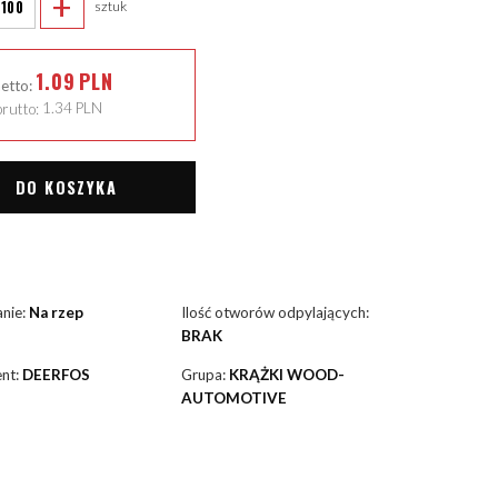
+
sztuk
1.09
PLN
netto:
rutto:
1.34
PLN
DO KOSZYKA
nie:
Na rzep
Ilość otworów odpylających:
BRAK
nt:
DEERFOS
Grupa:
KRĄŻKI WOOD-
AUTOMOTIVE