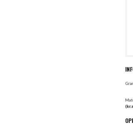
IN
Gran
Mate
(kr
OP