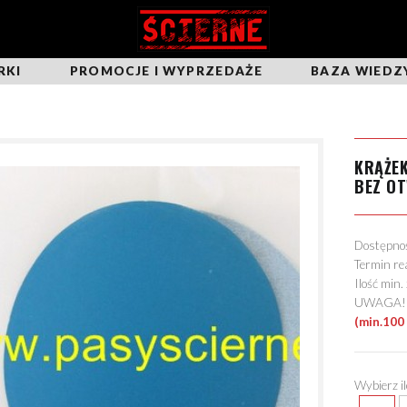
RKI
PROMOCJE I WYPRZEDAŻE
BAZA WIEDZ
KRĄŻEK
BEZ O
Dostępn
Termin re
Ilość min
UWAGA! Mo
(min.100
Wybierz i