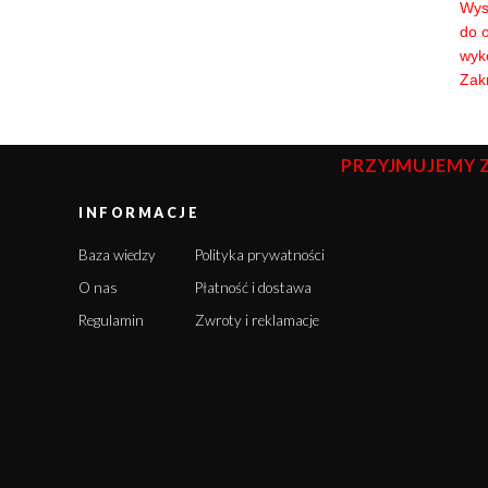
Wyso
do 
wyk
Zakr
PRZYJMUJEMY 
INFORMACJE
Baza wiedzy
Polityka prywatności
O nas
Płatność i dostawa
Regulamin
Zwroty i reklamacje