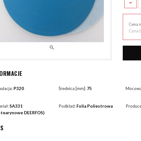
-
Cena 
Cena b
FORMACJE
ulacja:
P320
Średnica [mm]:
75
Mocowa
riał:
SA331
Podkład:
Folia Poliestrowa
Produce
.stearynowe DEERFOS)
IS