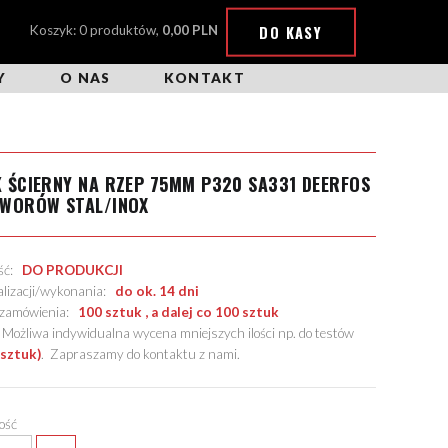
DO KASY
Koszyk: 0 produktów,
0,00 PLN
Y
O NAS
KONTAKT
 ŚCIERNY NA RZEP 75MM P320 SA331 DEERFOS
TWORÓW STAL/INOX
ość:
DO PRODUKCJI
alizacji/wykonania:
do ok. 14 dni
. zamówienia:
100 sztuk , a dalej co 100 sztuk
żliwa indywidualna wycena mniejszych ilości np. do testów
 sztuk)
.
Zapraszamy do kontaktu z nami
.
lość