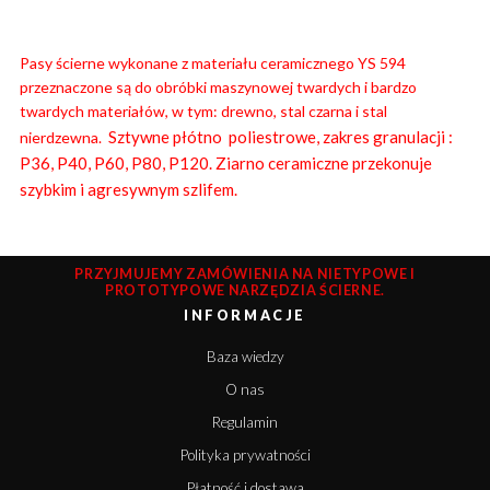
Pasy ścierne wykonane z materiału ceramicznego YS 594
przeznaczone są do obróbki maszynowej twardych i bardzo
twardych materiałów, w tym: drewno, stal czarna i stal
Sztywne płótno poliestrowe, zakres granulacji :
nierdzewna.
P36, P40, P60, P80, P120. Ziarno ceramiczne przekonuje
szybkim i agresywnym szlifem.
PRZYJMUJEMY ZAMÓWIENIA NA NIETYPOWE I
PROTOTYPOWE NARZĘDZIA ŚCIERNE.
INFORMACJE
Baza wiedzy
O nas
Regulamin
Polityka prywatności
Płatność i dostawa