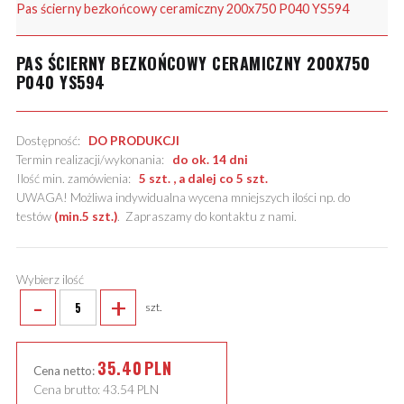
Pas ścierny bezkońcowy ceramiczny 200x750 P040 YS594
PAS ŚCIERNY BEZKOŃCOWY CERAMICZNY 200X750
P040 YS594
Dostępność:
DO PRODUKCJI
Termin realizacji/wykonania:
do ok. 14 dni
Ilość min. zamówienia:
5 szt. , a dalej co 5 szt.
UWAGA! Możliwa indywidualna wycena mniejszych ilości np. do
testów
(min.5 szt.)
.
Zapraszamy do kontaktu z nami
.
Wybierz ilość
-
+
szt.
35.40
PLN
Cena netto:
Cena brutto:
43.54
PLN