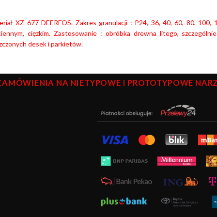
eriał XZ 677 DEERFOS. Zakres granulacji : P24, 36, 40, 60, 80, 100
ciennym, cięzkim. Zastosowanie : obróbka drewna litego, szczególni
zczonych desek i parkietów.
ZAMÓWIENIA NA NIETYPOWE I PROTOTYPOWE NARZĘ