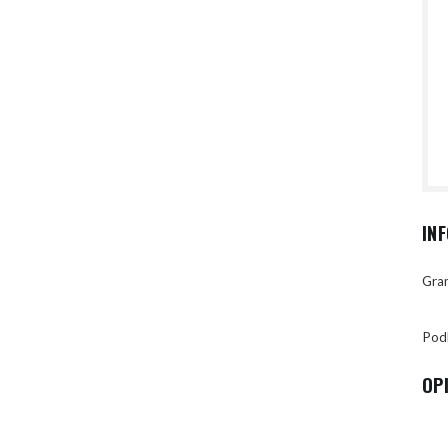
IN
Gran
Pod
OP