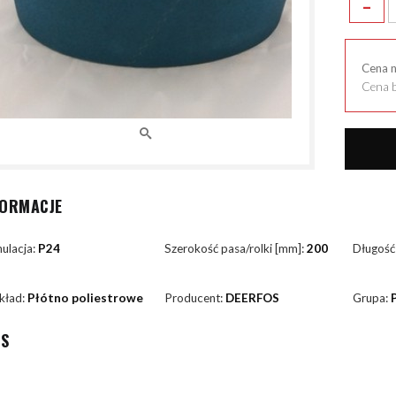
-
Cena 
Cena b
FORMACJE
ulacja:
P24
Szerokość pasa/rolki [mm]:
200
Długość
kład:
Płótno poliestrowe
Producent:
DEERFOS
Grupa:
IS