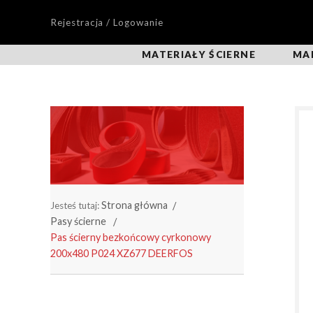
Rejestracja / Logowanie
MATERIAŁY ŚCIERNE
MA
Strona główna
Jesteś tutaj:
Pasy ścierne
Pas ścierny bezkońcowy cyrkonowy
200x480 P024 XZ677 DEERFOS