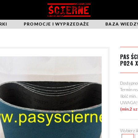
RKI
PROMOCJE I WYPRZEDAŻE
BAZA WIEDZ
PAS Ś
P024 X
Dostępn
Termin re
Ilość min
UWAGA! Mo
(min.2 sz
Wybierz i