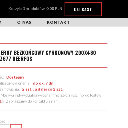
DO KASY
Koszyk: 0 produktów,
0,00 PLN
Y
O NAS
KONTAKT
CIERNY BEZKOŃCOWY CYRKONOWY 200X480
Z677 DEERFOS
ość:
Dostępny
alizacji/wykonania:
do ok. 7 dni
. zamówienia:
2 szt. , a dalej co 2 szt.
żliwa indywidualna wycena mniejszych ilości np. do testów
t.)
.
Zapraszamy do kontaktu z nami
.
lość