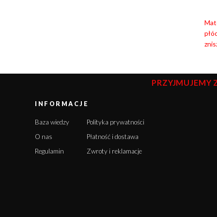
Mat
płó
znis
PRZYJMUJEMY 
INFORMACJE
Baza wiedzy
Polityka prywatności
O nas
Płatność i dostawa
Regulamin
Zwroty i reklamacje