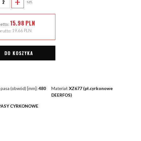
+
szt.
15.98
PLN
netto:
rutto:
19.66
PLN
DO KOSZYKA
 pasa (obwód) [mm]:
480
Materiał:
XZ677 (pł.cyrkonowe
DEERFOS)
PASY CYRKONOWE