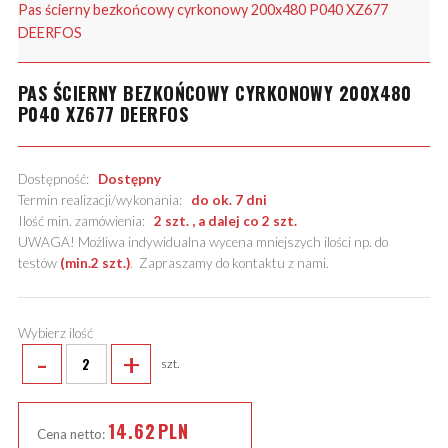
Pas ścierny bezkońcowy cyrkonowy 200x480 P040 XZ677
DEERFOS
PAS ŚCIERNY BEZKOŃCOWY CYRKONOWY 200X480
P040 XZ677 DEERFOS
Dostępność:
Dostępny
Termin realizacji/wykonania:
do ok. 7 dni
Ilość min. zamówienia:
2 szt. , a dalej co 2 szt.
UWAGA! Możliwa indywidualna wycena mniejszych ilości np. do
testów
(min.2 szt.)
.
Zapraszamy do kontaktu z nami
.
Wybierz ilość
-
+
szt.
14.62
PLN
Cena netto: