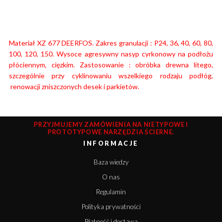
Materiał XZ 677 DEERFOS. Zakres granulacji : P24, 36, 40, 60, 80,
100, 120, 150. Wysoce agresywny nasyp cyrkonowy na podłożu
płóciennym, cięzkim. Zastosowanie : obróbka drewna litego,
szczególnie przy cyklinowaniu wszelkiego rodzaju podłóg,
renowacji zniszczonych desek i parkietów.
PRZYJMUJEMY ZAMÓWIENIA NA NIETYPOWE I
PROTOTYPOWE NARZĘDZIA ŚCIERNE.
INFORMACJE
Baza wiedzy
O nas
Regulamin
Polityka prywatności
Płatność i dostawa