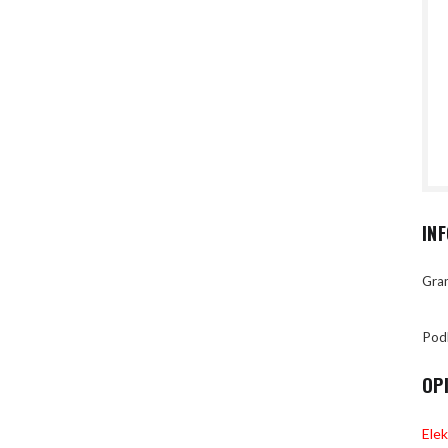
IN
Gran
Pod
OP
Ele