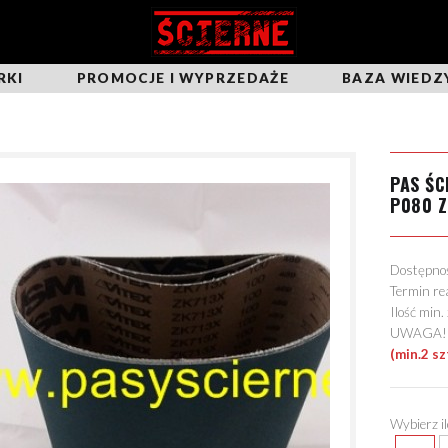
RKI
PROMOCJE I WYPRZEDAŻE
BAZA WIEDZ
PAS Ś
P080 Z
Dostępn
Termin re
Ilość min
UWAGA! Mo
(min.2 sz
Wybierz i