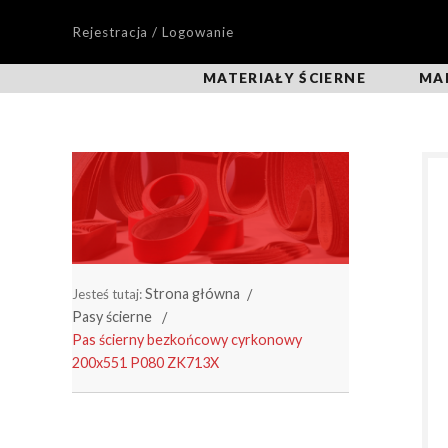
Rejestracja / Logowanie
MATERIAŁY ŚCIERNE
MA
Strona główna
Jesteś tutaj:
Pasy ścierne
Pas ścierny bezkońcowy cyrkonowy
200x551 P080 ZK713X