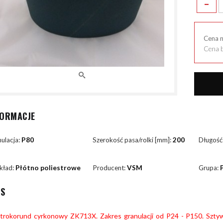
-
Cena 
Cena b
FORMACJE
ulacja:
P80
Szerokość pasa/rolki [mm]:
200
Długość
kład:
Płótno poliestrowe
Producent:
VSM
Grupa:
IS
ktrokorund cyrkonowy ZK713X. Zakres granulacji od P24 - P150. Szty