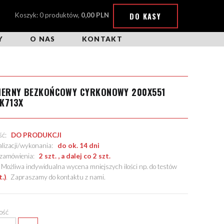
DO KASY
Koszyk: 0 produktów,
0,00 PLN
Y
O NAS
KONTAKT
CIERNY BEZKOŃCOWY CYRKONOWY 200X551
K713X
ość:
DO PRODUKCJI
alizacji/wykonania:
do ok. 14 dni
. zamówienia:
2 szt. , a dalej co 2 szt.
żliwa indywidualna wycena mniejszych ilości np. do testów
t.)
.
Zapraszamy do kontaktu z nami
.
lość