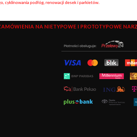
go, cyklinowania podłóg, renowacji desek i parkietów.
ZAMÓWIENIA NA NIETYPOWE I PROTOTYPOWE NARZĘ