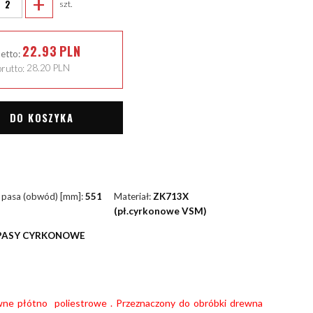
+
szt.
22.93
PLN
netto:
rutto:
28.20
PLN
DO KOSZYKA
 pasa (obwód) [mm]:
551
Materiał:
ZK713X
(pł.cyrkonowe VSM)
PASY CYRKONOWE
wne płótno poliestrowe . Przeznaczony do obróbki drewna