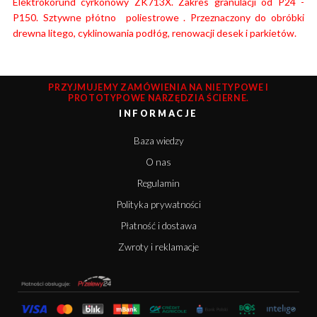
Elektrokorund cyrkonowy ZK713X. Zakres granulacji od P24 -
P150. Sztywne płótno poliestrowe . Przeznaczony do obróbki
drewna litego, cyklinowania podłóg, renowacji desek i parkietów.
PRZYJMUJEMY ZAMÓWIENIA NA NIETYPOWE I
PROTOTYPOWE NARZĘDZIA ŚCIERNE.
INFORMACJE
Baza wiedzy
O nas
Regulamin
Polityka prywatności
Płatność i dostawa
Zwroty i reklamacje