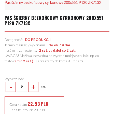
Pas ścierny bezkońcowy cyrkonowy 200x551 P120 ZK713X
PAS ŚCIERNY BEZKOŃCOWY CYRKONOWY 200X551
P120 ZK713X
Dostępność:
DO PRODUKCJI
Termin realizacji/wykonania:
do ok. 14 dni
Ilość min. zamówienia:
2 szt. , a dalej co 2 szt.
UWAGA! Możliwa indywidualna wycena mniejszych ilości np. do
testów
(min.2 szt.)
.
Zapraszamy do kontaktu z nami
.
Wybierz ilość
-
+
szt.
22.93
PLN
Cena netto:
Cena brutto:
28.20
PLN