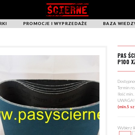
RKI
PROMOCJE I WYPRZEDAŻE
BAZA WIEDZ
PAS Ś
P100 X
Dostępn
Termin re
Ilość min
UWAGA! Mo
(min.5 sz
Wybierz i