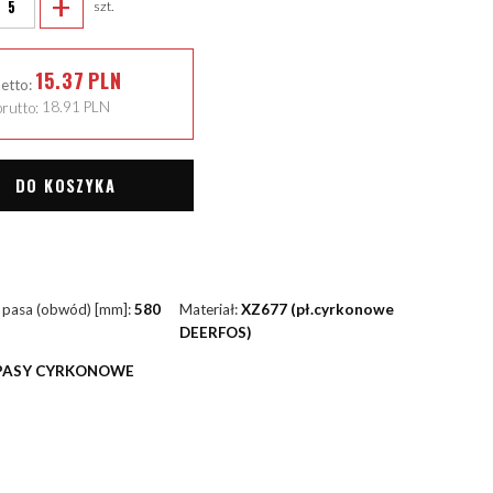
+
szt.
15.37
PLN
netto:
rutto:
18.91
PLN
DO KOSZYKA
 pasa (obwód) [mm]:
580
Materiał:
XZ677 (pł.cyrkonowe
DEERFOS)
PASY CYRKONOWE