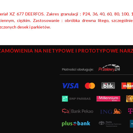
eriał XZ 677 DEERFOS. Zakres granulacji : P24, 36, 40, 60, 80, 100
ciennym, cięzkim. Zastosowanie : obróbka drewna litego, szczególni
zczonych desek i parkietów.
ZAMÓWIENIA NA NIETYPOWE I PROTOTYPOWE NARZĘ