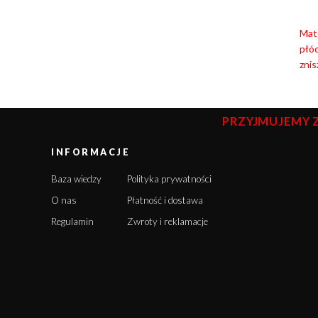
Mat
płó
znis
PRZYJMUJEMY 
INFORMACJE
Baza wiedzy
Polityka prywatności
O nas
Płatność i dostawa
Regulamin
Zwroty i reklamacje