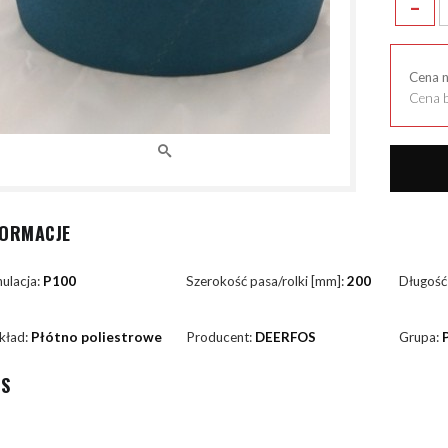
-
Cena 
Cena b
FORMACJE
ulacja:
P100
Szerokość pasa/rolki [mm]:
200
Długość
kład:
Płótno poliestrowe
Producent:
DEERFOS
Grupa:
IS