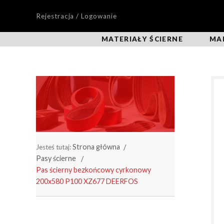
Rejestracja / Logowanie
MATERIAŁY ŚCIERNE
MA
Strona główna
Jesteś tutaj:
Pasy ścierne
Pas ścierny bezkońcowy cyrkonowy
200x580 P100 XZ677 DEERFOS