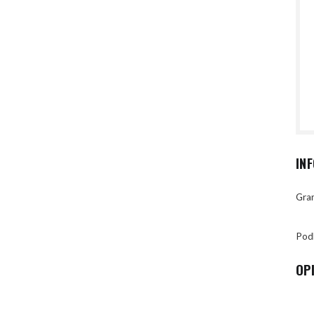
IN
Gran
Pod
OP