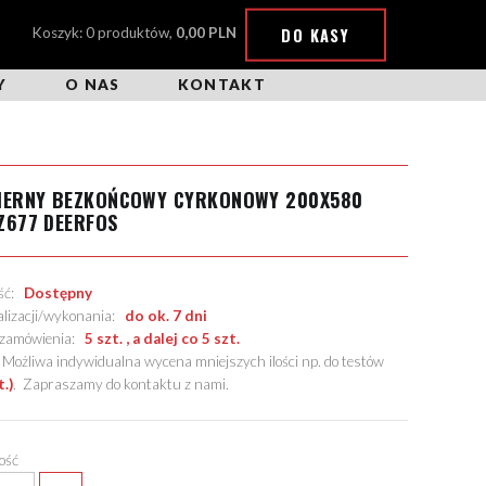
DO KASY
Koszyk: 0 produktów,
0,00 PLN
Y
O NAS
KONTAKT
CIERNY BEZKOŃCOWY CYRKONOWY 200X580
Z677 DEERFOS
ość:
Dostępny
alizacji/wykonania:
do ok. 7 dni
. zamówienia:
5 szt. , a dalej co 5 szt.
żliwa indywidualna wycena mniejszych ilości np. do testów
t.)
.
Zapraszamy do kontaktu z nami
.
lość