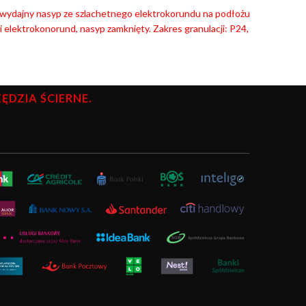
owydajny nasyp ze szlachetnego elektrokorundu na podłożu
elektrokonorund, nasyp zamknięty. Zakres granulacji: P24,
DZIA ŚCIERNE.