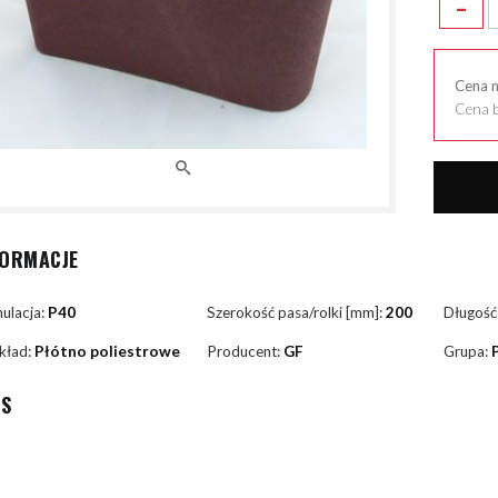
-
Cena 
Cena b
FORMACJE
ulacja:
P40
Szerokość pasa/rolki [mm]:
200
Długość
kład:
Płótno poliestrowe
Producent:
GF
Grupa:
IS