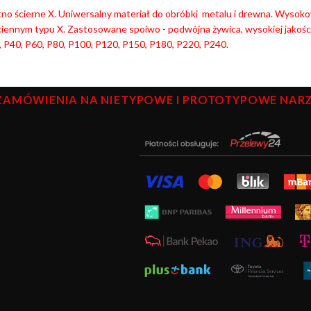
tno ścierne X. Uniwersalny materiał do obróbki metalu i drewna. Wysok
iennym typu X. Zastosowane spoiwo - podwójna żywica, wysokiej jakości 
 P40, P60, P80, P100, P120, P150, P180, P220, P240.
ZAMÓWIENIA NA NIETYPOWE I PROTOTYPOWE NARZĘ