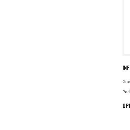
IN
Gran
Pod
OP