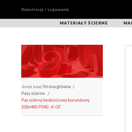
Rejestracja / Logowanie
MATERIAŁY ŚCIERNE
MA
Strona główna
Jesteś tutaj:
Pasy ścierne
Pas ścierny bezkońcowy korundowy
200x480 P040 -X-GF