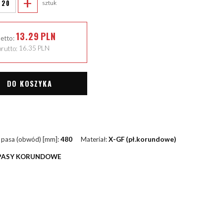
+
sztuk
13.29
PLN
netto:
rutto:
16.35
PLN
DO KOSZYKA
 pasa (obwód) [mm]:
480
Materiał:
X-GF (pł.korundowe)
PASY KORUNDOWE