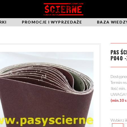
RKI
PROMOCJE I WYPRZEDAŻE
BAZA WIEDZ
PAS Ś
P040 -
Dostępn
Termin re
Ilość min
UWAGA! Mo
(min.10 
Wybierz i