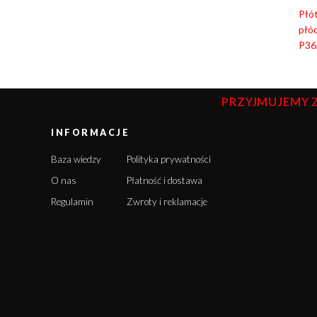
Płó
płóc
P36,
PRZYJMUJEMY 
INFORMACJE
Baza wiedzy
Polityka prywatności
O nas
Płatność i dostawa
Regulamin
Zwroty i reklamacje