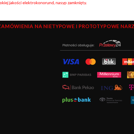
kiej jakości elektrokonorund, nasyp zamknięty.
ZAMÓWIENIA NA NIETYPOWE I PROTOTYPOWE NARZĘ