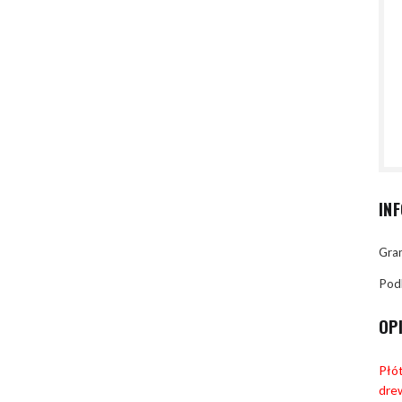
IN
Gran
Pod
OP
Płót
dre