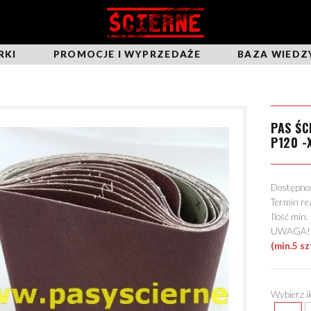
RKI
PROMOCJE I WYPRZEDAŻE
BAZA WIEDZ
PAS Ś
P120 -
Dostępn
Termin re
Ilość min
UWAGA! Mo
(min.5 sz
Wybierz i