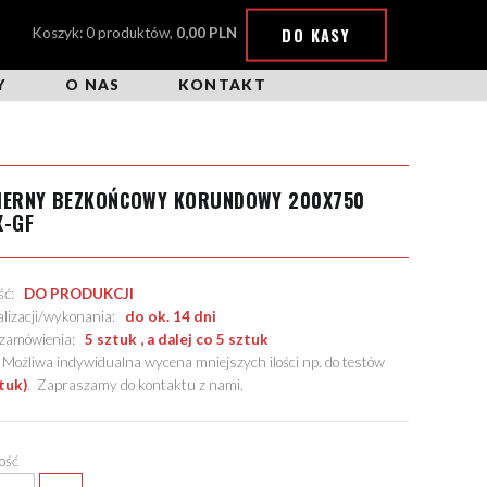
DO KASY
Koszyk: 0 produktów,
0,00 PLN
Y
O NAS
KONTAKT
CIERNY BEZKOŃCOWY KORUNDOWY 200X750
X-GF
ość:
DO PRODUKCJI
alizacji/wykonania:
do ok. 14 dni
. zamówienia:
5 sztuk , a dalej co 5 sztuk
żliwa indywidualna wycena mniejszych ilości np. do testów
tuk)
.
Zapraszamy do kontaktu z nami
.
lość