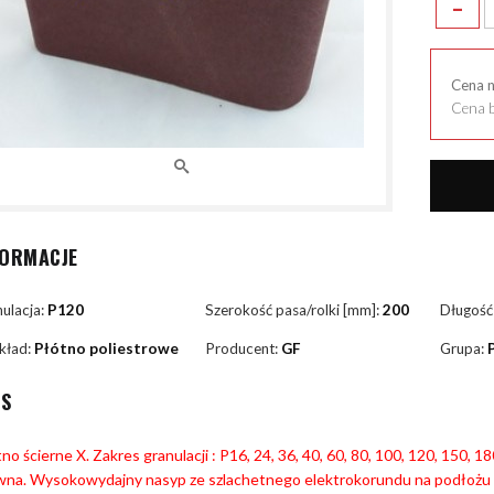
-
Cena 
Cena b
FORMACJE
ulacja:
P120
Szerokość pasa/rolki [mm]:
200
Długość
kład:
Płótno poliestrowe
Producent:
GF
Grupa:
IS
no ścierne X. Zakres granulacji : P16, 24, 36, 40, 60, 80, 100, 120, 150, 
wna. Wysokowydajny nasyp ze szlachetnego elektrokorundu na podłożu 