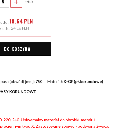
+
sztuk
19.64
PLN
netto:
rutto:
24.16
PLN
DO KOSZYKA
 pasa (obwód) [mm]:
750
Materiał:
X-GF (pł.korundowe)
PASY KORUNDOWE
180, 220, 240. Uniwersalny materiał do obróbki metalu i
płóciennym typu X. Zastosowane spoiwo - podwójna żywica,