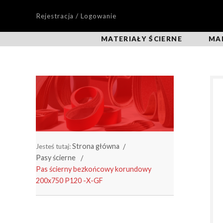
Rejestracja / Logowanie
MATERIAŁY ŚCIERNE
MA
Strona główna
Jesteś tutaj:
Pasy ścierne
Pas ścierny bezkońcowy korundowy
200x750 P120 -X-GF