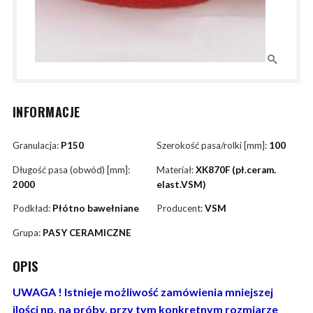
INFORMACJE
Granulacja:
P150
Szerokość pasa/rolki [mm]:
100
Długość pasa (obwód) [mm]:
Materiał:
XK870F (pł.ceram.
2000
elast.VSM)
Podkład:
Płótno bawełniane
Producent:
VSM
Grupa:
PASY CERAMICZNE
OPIS
UWAGA ! Istnieje możliwość zamówienia mniejszej
ilości np. na próby, przy tym konkretnym rozmiarze