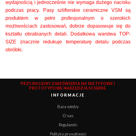
wydajnością i jednocześnie nie wymaga dużego nacisku
podczas pracy. Pasy
szlifierskie ceramiczne VSM są
produktem w pełni profesjonalnym o szerokich
możliwościach zastosowań, dobrze dopasowuje się do
kształtu obrabianych detali.
Dodatkowa warstwa TOP-
SIZE znacznie redukuje temperaturę detalu podczas
obróbki.
PRZYJMUJEMY ZAMÓWIENIA NA NIETYPOWE I
PROTOTYPOWE NARZĘDZIA ŚCIERNE.
INFORMACJE
Baza wiedzy
O nas
Regulamin
Polityka prywatności