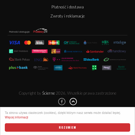
Płatność i dostawa
Zwroty i reklamacje
Copyright by
Ścierne
2026, Wszelkie prawa zastrzeżone
Ta strona używa ciasteczek (cookies), dzięki którym nasz serwis może działać lepiej.
Więcej informacji
ROZUMIEM