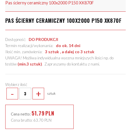
Pas ścierny ceramiczny 100x2000 P150 XK870F
PAS ŚCIERNY CERAMICZNY 100X2000 P150 XK870F
Dostępność:
DO PRODUKCJI
Termin realizacji/wykonania:
do ok. 14 dni
Ilość min. zamówienia:
3 sztuk , a dalej co 3 sztuk
UWAGA! Możliwa indywidualna wycena mniejszych ilości np. do
testów
(min.3 sztuk)
.
Zapraszamy do kontaktu z nami
.
Wybierz ilość
-
+
sztuk
51.79
PLN
Cena netto:
Cena brutto:
63.70
PLN