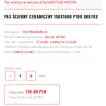
Pas ścierny ceramiczny 150x1600 P100 XK870X
PAS ŚCIERNY CERAMICZNY 150X1600 P100 XK870X
Dostępność:
DO PRODUKCJI
Termin realizacji/wykonania:
do ok. 14 dni
Ilość min. zamówienia:
2 sztuk , a dalej co 2 sztuk
UWAGA! Możliwa indywidualna wycena mniejszych ilości np. do
testów
(min.2 sztuk)
.
Zapraszamy do kontaktu z nami
.
Wybierz ilość
-
+
sztuk
110.80
PLN
Cena netto:
Cena brutto:
136.28
PLN