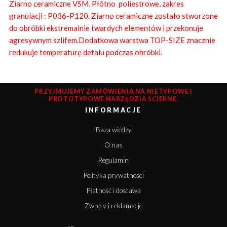
Ziarno ceramiczne VSM
.
Płótno poliestrowe, zakres
granulacji : P036-P120. Ziarno ceramiczne zostało stworzone
do obróbki ekstremalnie twardych elementów i przekonuje
agresywnym szlifem.Dodatkowa warstwa TOP-SIZE znacznie
redukuje temperaturę detalu podczas obróbki.
PRZYJMUJEMY ZAMÓWIENIA NA NIETYPOWE I
PROTOTYPOWE NARZĘDZIA ŚCIERNE.
INFORMACJE
Baza wiedzy
O nas
Regulamin
Polityka prywatności
Płatność i dostawa
Zwroty i reklamacje