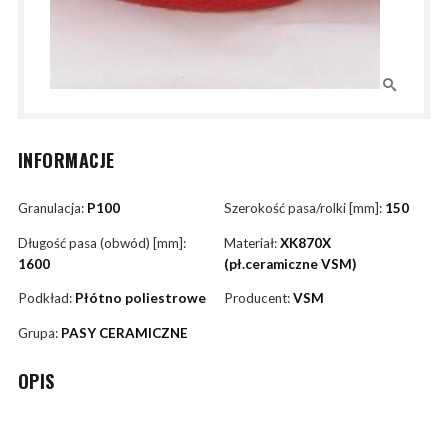
INFORMACJE
Granulacja:
P100
Szerokość pasa/rolki [mm]:
150
Długość pasa (obwód) [mm]:
Materiał:
XK870X
1600
(pł.ceramiczne VSM)
Podkład:
Płótno poliestrowe
Producent:
VSM
Grupa:
PASY CERAMICZNE
OPIS