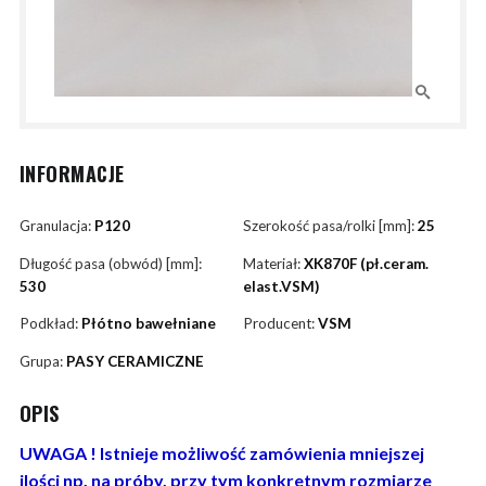
INFORMACJE
Granulacja:
P120
Szerokość pasa/rolki [mm]:
25
Długość pasa (obwód) [mm]:
Materiał:
XK870F (pł.ceram.
530
elast.VSM)
Podkład:
Płótno bawełniane
Producent:
VSM
Grupa:
PASY CERAMICZNE
OPIS
UWAGA ! Istnieje możliwość zamówienia mniejszej
ilości np. na próby, przy tym konkretnym rozmiarze