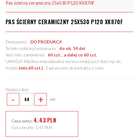
Pas ścierny ceramiczny 25x530 P120 XK870F
PAS ŚCIERNY CERAMICZNY 25X530 P120 XK870F
Dostępność:
DO PRODUKCJI
Termin realizacji/wykonania:
do ok. 14 dni
Ilość min. zamówienia:
60 szt. , a dalej co 60 szt.
UWAGA! Możliwa indywidualna wycena mniejszych ilości np. do
testów
(min.60 szt.)
.
Zapraszamy do kontaktu z nami
.
Wybierz ilość
-
+
szt.
4.43
PLN
Cena netto:
Cena brutto:
5.45
PLN