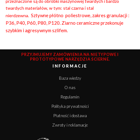
przeznaczone są do obróbki maszynowej twardych i bardzo
twardych materiałów, w tym: stal czarna i stal
Sztywne płótno poliestrowe, zakres granulacji :
nierdzewna.
P36, P40, P60, P80, P120. Ziarno ceramiczne przekonuje
szybkim i agresywnym szlifem.
PRZYJMUJEMY ZAMÓWIENIA NA NIETYPOWE I
PROTOTYPOWE NARZĘDZIA ŚCIERNE.
INFORMACJE
Baza wiedzy
O nas
Regulamin
Polityka prywatności
Płatność i dostawa
Zwroty i reklamacje