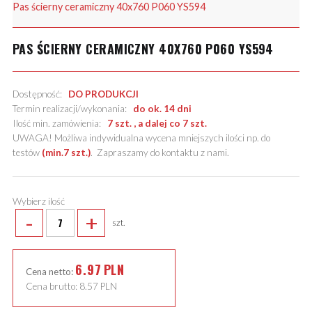
Pas ścierny ceramiczny 40x760 P060 YS594
PAS ŚCIERNY CERAMICZNY 40X760 P060 YS594
Dostępność:
DO PRODUKCJI
Termin realizacji/wykonania:
do ok. 14 dni
Ilość min. zamówienia:
7 szt. , a dalej co 7 szt.
UWAGA! Możliwa indywidualna wycena mniejszych ilości np. do
testów
(min.7 szt.)
.
Zapraszamy do kontaktu z nami
.
Wybierz ilość
-
+
szt.
6.97
PLN
Cena netto:
Cena brutto:
8.57
PLN