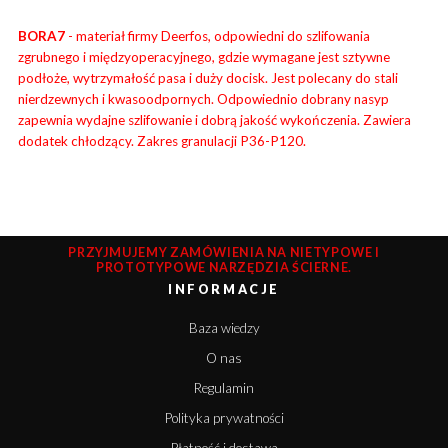
BORA7
- materiał firmy Deerfos, odpowiedni do szlifowania
zgrubnego i międzyoperacyjnego, gdzie wymagane jest sztywne
podłoże, wytrzymałość pasa i duży docisk. Jest polecany do stali
nierdzewnych i kwasoodpornych. Odpowiednio dobrany nasyp
zapewnia wydajne szlifowanie i dobrą jakość wykończenia. Zawiera
dodatek chłodzący. Zakres granulacji P36-P120.
PRZYJMUJEMY ZAMÓWIENIA NA NIETYPOWE I
PROTOTYPOWE NARZĘDZIA ŚCIERNE.
INFORMACJE
Baza wiedzy
O nas
Regulamin
Polityka prywatności
Płatność i dostawa