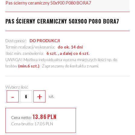
Pas ścierny ceramiczny 50x900 P080 BORA7
PAS ŚCIERNY CERAMICZNY 50X900 P080 BORA7
Dostępność:
DO PRODUKCJI
Termin realizacji/wykonania:
do ok. 14 dni
Ilość min. zamówienia:
6 szt. , a dalej co 6 szt.
UWAGA! Możliwa indywidualna wycena mniejszych ilości np. do
testów
(min.6 szt.)
.
Zapraszamy do kontaktu z nami
.
Wybierz ilość
-
+
szt.
13.86
PLN
Cena netto:
Cena brutto:
17.05
PLN