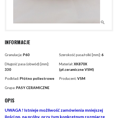
INFORMACJE
Granulacja:
P60
Szerokość pasa/rolki [mm]:
6
Długość pasa (obwód) [mm]:
Materiał:
XK870X
330
(pł.ceramiczne VSM)
Podkład:
Płótno poliestrowe
Producent:
VSM
Grupa:
PASY CERAMICZNE
OPIS
UWAGA ! Istnieje możliwość zamówienia mniejszej
ilości np. na próby, przy tym konkretnym rozmiarze