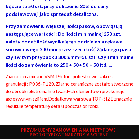
będzie to 50 szt. przy doliczeniu 30% do ceny
podstawowej, jako sprzedaż detaliczna.
Przy zamówieniu większej ilości pasów, obowiązują
następujące wartości : Do ilości minimalnej 250 szt.
należy dodać ilość wynikającą z podzielenia rękawa
surowcowego 300 mm przez szerokość żądanego pasa
czyli w tym przypadku 300:6mm=50 szt. Czyli minimalne
ilości do zamówienia to 250 + 50+ 50 + 50 itd. ...
Ziarno ceramiczne VSM
.
Płótno poliestrowe, zakres
granulacji : P036-P120. Ziarno ceramiczne zostało stworzone
do obróbki ekstremalnie twardych elementów i przekonuje
agresywnym szlifem.Dodatkowa warstwa TOP-SIZE znacznie
redukuje temperaturę detalu podczas obróbki.
PRZYJMUJEMY ZAMÓWIENIA NA NIETYPOWE I
PROTOTYPOWE NARZĘDZIA ŚCIERNE.