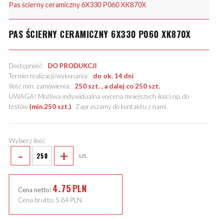
Pas ścierny ceramiczny 6X330 P060 XK870X
PAS ŚCIERNY CERAMICZNY 6X330 P060 XK870X
Dostępność:
DO PRODUKCJI
Termin realizacji/wykonania:
do ok. 14 dni
Ilość min. zamówienia:
250 szt. , a dalej co 250 szt.
UWAGA! Możliwa indywidualna wycena mniejszych ilości np. do
testów
(min.250 szt.)
.
Zapraszamy do kontaktu z nami
.
Wybierz ilość
-
+
szt.
4.75
PLN
Cena netto:
Cena brutto:
5.84
PLN