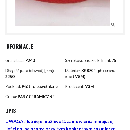
INFORMACJE
Granulacja:
P240
Szerokość pasa/rolki [mm]:
75
Długość pasa (obwód) [mm]:
Materiał:
XK870F (pł.ceram.
2250
elast.VSM)
Podkład:
Płótno bawełniane
Producent:
VSM
Grupa:
PASY CERAMICZNE
OPIS
UWAGA ! Istnieje możliwość zamówienia mniejszej
ilości np. na próby, przy tym konkretnym rozmiarze