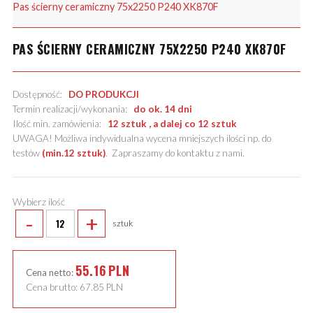
Pas ścierny ceramiczny 75x2250 P240 XK870F
PAS ŚCIERNY CERAMICZNY 75X2250 P240 XK870F
Dostępność:
DO PRODUKCJI
Termin realizacji/wykonania:
do ok. 14 dni
Ilość min. zamówienia:
12 sztuk , a dalej co 12 sztuk
UWAGA! Możliwa indywidualna wycena mniejszych ilości np. do
testów
(min.12 sztuk)
.
Zapraszamy do kontaktu z nami
.
Wybierz ilość
-
+
sztuk
55.16
PLN
Cena netto:
Cena brutto:
67.85
PLN