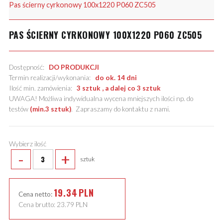
Pas ścierny cyrkonowy 100x1220 P060 ZC505
PAS ŚCIERNY CYRKONOWY 100X1220 P060 ZC505
Dostępność:
DO PRODUKCJI
Termin realizacji/wykonania:
do ok. 14 dni
Ilość min. zamówienia:
3 sztuk , a dalej co 3 sztuk
UWAGA! Możliwa indywidualna wycena mniejszych ilości np. do
testów
(min.3 sztuk)
.
Zapraszamy do kontaktu z nami
.
Wybierz ilość
-
+
sztuk
19.34
PLN
Cena netto:
Cena brutto:
23.79
PLN