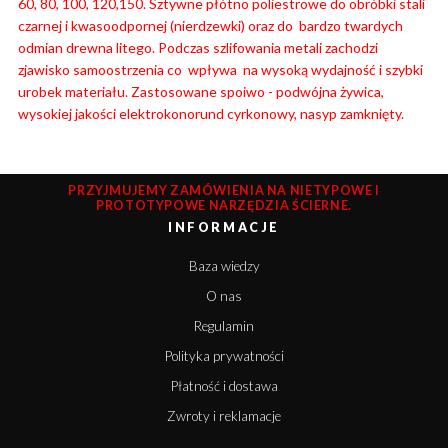
60, 80, 100, 120,150. Sztywne płótno poliestrowe do obróbki stali
czarnej i kwasoodpornej (nierdzewki) oraz do bardzo twardych
odmian drewna litego. Podczas szlifowania metali zachodzi
zjawisko samoostrzenia co wpływa na wysoką wydajność i szybki
urobek materiału.
Zastosowane spoiwo - podwójna żywica,
wysokiej jakości elektrokonorund cyrkonowy, nasyp zamknięty.
PRZYJMUJEMY ZAMÓWIENIA NA NIETYPOWE I
PROTOTYPOWE NARZĘDZIA ŚCIERNE.
INFORMACJE
Baza wiedzy
O nas
Regulamin
Polityka prywatności
Płatność i dostawa
Zwroty i reklamacje