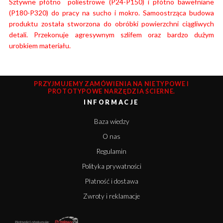
Sztywne płótno poliestrowe (P24-P150) i płótno bawełniane
(P180-P320) do pracy na sucho i mokro. Samoostrząca budowa
produktu została stworzona do obróbki powierzchni ciągliwych
detali. Przekonuje agresywnym szlifem oraz bardzo dużym
urobkiem materiału.
PRZYJMUJEMY ZAMÓWIENIA NA NIETYPOWE I
PROTOTYPOWE NARZĘDZIA ŚCIERNE.
INFORMACJE
Baza wiedzy
O nas
Regulamin
Polityka prywatności
Płatność i dostawa
Zwroty i reklamacje