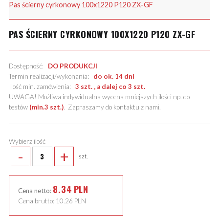
Pas ścierny cyrkonowy 100x1220 P120 ZX-GF
PAS ŚCIERNY CYRKONOWY 100X1220 P120 ZX-GF
Dostępność:
DO PRODUKCJI
Termin realizacji/wykonania:
do ok. 14 dni
Ilość min. zamówienia:
3 szt. , a dalej co 3 szt.
UWAGA! Możliwa indywidualna wycena mniejszych ilości np. do
testów
(min.3 szt.)
.
Zapraszamy do kontaktu z nami
.
Wybierz ilość
-
+
szt.
8.34
PLN
Cena netto:
Cena brutto:
10.26
PLN