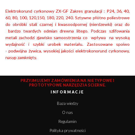
Elektrokorund cyrkonowy ZX-GF Zakres granulacji : P24, 36, 40,
60, 80, 100, 120,150, 180, 220, 240. Sztywne płótno poliestrowe
do obróbki stali czarnej i kwasoodpornej (nierdzewki) oraz do
bardzo twardych odmian drewna litego. Podczas szlifowania
metali zachodzi zjawisko samoostrzenia co wpływa na wysoką
wydajność i szybki urobek materiału.
Zastosowane spoiwo
- podwójna żywica, wysokiej jakości elektrokonorund cyrkonowy,
nasyp zamknięty.
PRZYJMUJEMY ZAMÓWIENIA NA NIETYPOWE I
PROTOTYPOWE NARZĘDZIA ŚCIERNE.
INFORMACJE
Baza wiedzy
O nas
Regulamin
Polityka prywatności