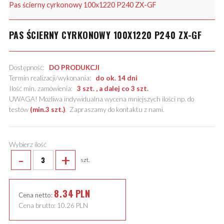
Pas ścierny cyrkonowy 100x1220 P240 ZX-GF
PAS ŚCIERNY CYRKONOWY 100X1220 P240 ZX-GF
Dostępność:
DO PRODUKCJI
Termin realizacji/wykonania:
do ok. 14 dni
Ilość min. zamówienia:
3 szt. , a dalej co 3 szt.
UWAGA! Możliwa indywidualna wycena mniejszych ilości np. do
testów
(min.3 szt.)
.
Zapraszamy do kontaktu z nami
.
Wybierz ilość
-
+
szt.
8.34
PLN
Cena netto:
Cena brutto:
10.26
PLN