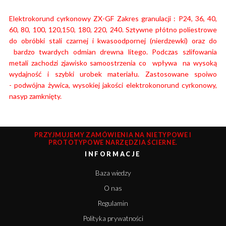
Elektrokorund cyrkonowy ZX-GF Zakres granulacji : P24, 36, 40,
60, 80, 100, 120,150, 180, 220, 240. Sztywne płótno poliestrowe
do obróbki stali czarnej i kwasoodpornej (nierdzewki) oraz do
bardzo twardych odmian drewna litego. Podczas szlifowania
metali zachodzi zjawisko samoostrzenia co wpływa na wysoką
wydajność i szybki urobek materiału.
Zastosowane spoiwo
- podwójna żywica, wysokiej jakości elektrokonorund cyrkonowy,
nasyp zamknięty.
PRZYJMUJEMY ZAMÓWIENIA NA NIETYPOWE I
PROTOTYPOWE NARZĘDZIA ŚCIERNE.
INFORMACJE
Baza wiedzy
O nas
Regulamin
Polityka prywatności