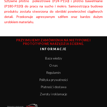
Sztywne płótno poliestrowe (P24-P150) i płótno bawełniane
(P180-P320) do pracy na sucho i mokro. Samoostrząca budowa
produktu została stworzona do obróbki powierzchni ciągliwych
detali. Przekonuje agresywnym szlifem oraz bardzo dużym
urobkiem materiału.
PRZYJMUJEMY ZAMÓWIENIA NA NIETYPOWE I
PROTOTYPOWE NARZĘDZIA ŚCIERNE.
INFORMACJE
Baza wiedzy
O nas
Regulamin
Polityka prywatności
Płatność i dostawa
Zwroty i reklamacje