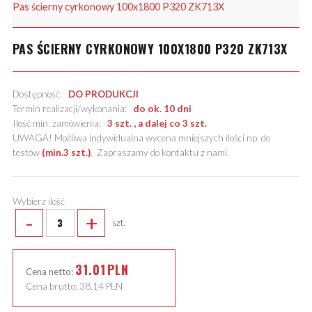
Pas ścierny cyrkonowy 100x1800 P320 ZK713X
PAS ŚCIERNY CYRKONOWY 100X1800 P320 ZK713X
Dostępność:
DO PRODUKCJI
Termin realizacji/wykonania:
do ok. 10 dni
Ilość min. zamówienia:
3 szt. , a dalej co 3 szt.
UWAGA! Możliwa indywidualna wycena mniejszych ilości np. do
testów
(min.3 szt.)
.
Zapraszamy do kontaktu z nami
.
Wybierz ilość
-
+
szt.
31.01
PLN
Cena netto:
Cena brutto:
38.14
PLN