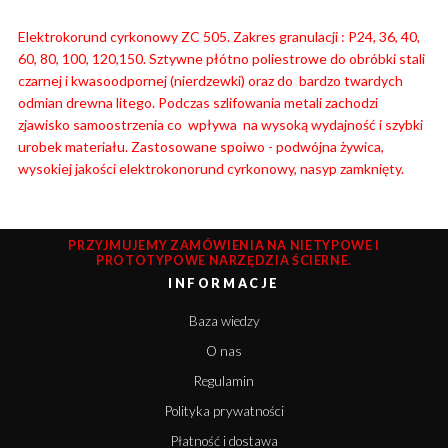
Elektrokorund cyrkonowy ZC 505. Zakres granulacji : P24, 36, 40,
60, 80, 100, 120,150. Sztywne płótno poliestrowe do obróbki stali
czarnej i kwasoodpornej (nierdzewki) oraz do bardzo twardych
odmian drewna litego. Podczas szlifowania metali zachodzi
zjawisko samoostrzenia co wpływa na wysoką wydajność i szybki
urobek materiału.
Zastosowane spoiwo - podwójna żywica,
wysokiej jakości elektrokonorund cyrkonowy, nasyp zamknięty.
PRZYJMUJEMY ZAMÓWIENIA NA NIETYPOWE I
PROTOTYPOWE NARZĘDZIA ŚCIERNE.
INFORMACJE
Baza wiedzy
O nas
Regulamin
Polityka prywatności
Płatność i dostawa