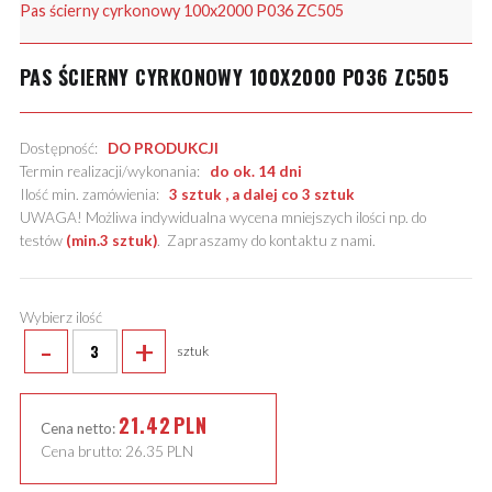
Pas ścierny cyrkonowy 100x2000 P036 ZC505
PAS ŚCIERNY CYRKONOWY 100X2000 P036 ZC505
Dostępność:
DO PRODUKCJI
Termin realizacji/wykonania:
do ok. 14 dni
Ilość min. zamówienia:
3 sztuk , a dalej co 3 sztuk
UWAGA! Możliwa indywidualna wycena mniejszych ilości np. do
testów
(min.3 sztuk)
.
Zapraszamy do kontaktu z nami
.
Wybierz ilość
-
+
sztuk
21.42
PLN
Cena netto:
Cena brutto:
26.35
PLN