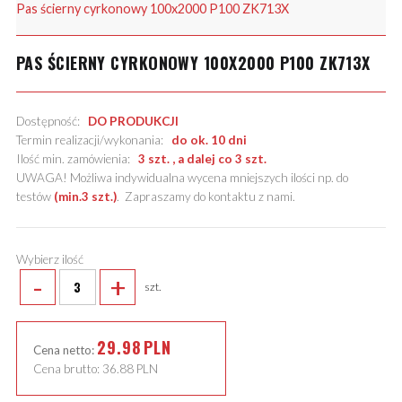
Pas ścierny cyrkonowy 100x2000 P100 ZK713X
PAS ŚCIERNY CYRKONOWY 100X2000 P100 ZK713X
Dostępność:
DO PRODUKCJI
Termin realizacji/wykonania:
do ok. 10 dni
Ilość min. zamówienia:
3 szt. , a dalej co 3 szt.
UWAGA! Możliwa indywidualna wycena mniejszych ilości np. do
testów
(min.3 szt.)
.
Zapraszamy do kontaktu z nami
.
Wybierz ilość
-
+
szt.
29.98
PLN
Cena netto:
Cena brutto:
36.88
PLN