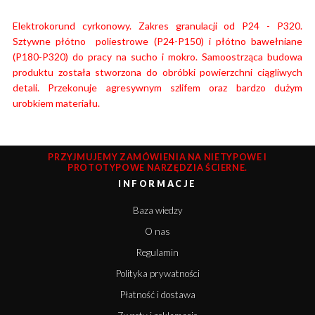
Elektrokorund cyrkonowy. Zakres granulacji od P24 - P320.
Sztywne płótno poliestrowe (P24-P150) i płótno bawełniane
(P180-P320) do pracy na sucho i mokro. Samoostrząca budowa
produktu została stworzona do obróbki powierzchni ciągliwych
detali. Przekonuje agresywnym szlifem oraz bardzo dużym
urobkiem materiału.
PRZYJMUJEMY ZAMÓWIENIA NA NIETYPOWE I
PROTOTYPOWE NARZĘDZIA ŚCIERNE.
INFORMACJE
Baza wiedzy
O nas
Regulamin
Polityka prywatności
Płatność i dostawa