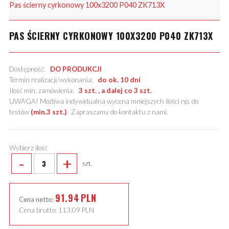
Pas ścierny cyrkonowy 100x3200 P040 ZK713X
PAS ŚCIERNY CYRKONOWY 100X3200 P040 ZK713X
Dostępność:
DO PRODUKCJI
Termin realizacji/wykonania:
do ok. 10 dni
Ilość min. zamówienia:
3 szt. , a dalej co 3 szt.
UWAGA! Możliwa indywidualna wycena mniejszych ilości np. do
testów
(min.3 szt.)
.
Zapraszamy do kontaktu z nami
.
Wybierz ilość
-
+
szt.
91.94
PLN
Cena netto:
Cena brutto:
113.09
PLN