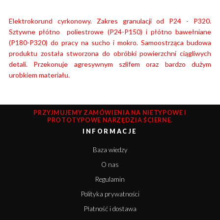
Elektrokorund cyrkonowy. Zakres granulacji od P24 - P320.
Sztywne płótno poliestrowe (P24-P150) i płótno bawełniane
(P180-P320) do pracy na sucho i mokro. Samoostrząca budowa
produktu została stworzona do obróbki powierzchni ciągliwych
detali. Przekonuje agresywnym szlifem oraz bardzo dużym
urobkiem materiału.
PRZYJMUJEMY ZAMÓWIENIA NA NIETYPOWE I
PROTOTYPOWE NARZĘDZIA ŚCIERNE.
INFORMACJE
Baza wiedzy
O nas
Regulamin
Polityka prywatności
Płatność i dostawa