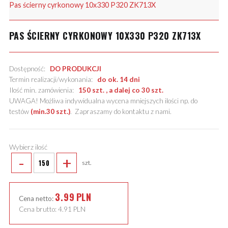
Pas ścierny cyrkonowy 10x330 P320 ZK713X
PAS ŚCIERNY CYRKONOWY 10X330 P320 ZK713X
Dostępność:
DO PRODUKCJI
Termin realizacji/wykonania:
do ok. 14 dni
Ilość min. zamówienia:
150 szt. , a dalej co 30 szt.
UWAGA! Możliwa indywidualna wycena mniejszych ilości np. do
testów
(min.30 szt.)
.
Zapraszamy do kontaktu z nami
.
Wybierz ilość
-
+
szt.
3.99
PLN
Cena netto:
Cena brutto:
4.91
PLN