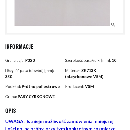
INFORMACJE
Granulacja:
P320
Szerokość pasa/rolki [mm]:
10
Długość pasa (obwód) [mm]:
Materiał:
ZK713X
330
(pł.cyrkonowe VSM)
Podkład:
Płótno poliestrowe
Producent:
VSM
Grupa:
PASY CYRKONOWE
OPIS
UWAGA ! Istnieje możliwość zamówienia mniejszej
ilości np. na próby, przy tym konkretnym rozmiarze