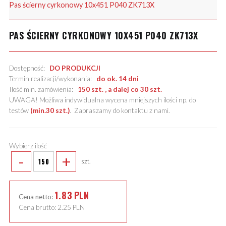
Pas ścierny cyrkonowy 10x451 P040 ZK713X
PAS ŚCIERNY CYRKONOWY 10X451 P040 ZK713X
Dostępność:
DO PRODUKCJI
Termin realizacji/wykonania:
do ok. 14 dni
Ilość min. zamówienia:
150 szt. , a dalej co 30 szt.
UWAGA! Możliwa indywidualna wycena mniejszych ilości np. do
testów
(min.30 szt.)
.
Zapraszamy do kontaktu z nami
.
Wybierz ilość
-
+
szt.
1.83
PLN
Cena netto:
Cena brutto:
2.25
PLN