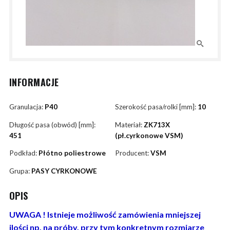
INFORMACJE
Granulacja:
P40
Szerokość pasa/rolki [mm]:
10
Długość pasa (obwód) [mm]:
Materiał:
ZK713X
451
(pł.cyrkonowe VSM)
Podkład:
Płótno poliestrowe
Producent:
VSM
Grupa:
PASY CYRKONOWE
OPIS
UWAGA ! Istnieje możliwość zamówienia mniejszej
ilości np. na próby, przy tym konkretnym rozmiarze