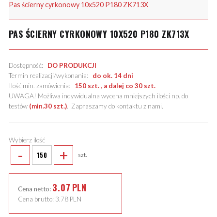
Pas ścierny cyrkonowy 10x520 P180 ZK713X
PAS ŚCIERNY CYRKONOWY 10X520 P180 ZK713X
Dostępność:
DO PRODUKCJI
Termin realizacji/wykonania:
do ok. 14 dni
Ilość min. zamówienia:
150 szt. , a dalej co 30 szt.
UWAGA! Możliwa indywidualna wycena mniejszych ilości np. do
testów
(min.30 szt.)
.
Zapraszamy do kontaktu z nami
.
Wybierz ilość
-
+
szt.
3.07
PLN
Cena netto:
Cena brutto:
3.78
PLN