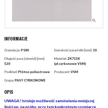
INFORMACJE
Granulacja:
P180
Szerokość pasa/rolki [mm]:
10
Długość pasa (obwód) [mm]:
Materiał:
ZK713X
520
(pł.cyrkonowe VSM)
Podkład:
Płótno poliestrowe
Producent:
VSM
Grupa:
PASY CYRKONOWE
OPIS
UWAGA ! Istnieje możliwość zamówienia mniejszej
ilości np. na próby, przy tym konkretnym rozmiarze