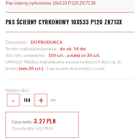
Pas ścierny cyrkonowy 10x533 P120 ZK713X
PAS ŚCIERNY CYRKONOWY 10X533 P120 ZK713X
Dostępność:
DO PRODUKCJI
Termin realizacji/wykonania:
do ok. 14 dni
Ilość min. zamówienia:
150 szt. , a dalej co 30 szt.
UWAGA! Możliwa indywidualna wycena mniejszych ilości np. do
testów
(min.30 szt.)
.
Zapraszamy do kontaktu z nami
.
Wybierz ilość
-
+
szt.
3.27
PLN
Cena netto:
Cena brutto:
4.02
PLN