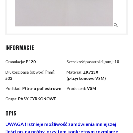
INFORMACJE
Granulacja:
P120
Szerokość pasa/rolki [mm]:
10
Długość pasa (obwód) [mm]:
Materiał:
ZK713X
533
(pł.cyrkonowe VSM)
Podkład:
Płótno poliestrowe
Producent:
VSM
Grupa:
PASY CYRKONOWE
OPIS
UWAGA ! Istnieje możliwość zamówienia mniejszej
ilości np. na próby, przy tym konkretnym rozmiarze