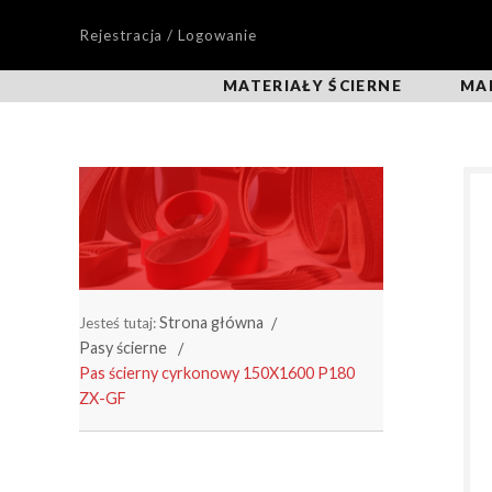
Rejestracja / Logowanie
MATERIAŁY ŚCIERNE
MA
Strona główna
Jesteś tutaj:
Pasy ścierne
Pas ścierny cyrkonowy 150X1600 P180
ZX-GF