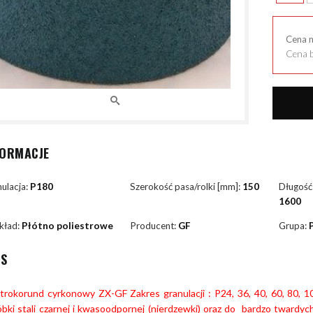
Cena 
Cena b
FORMACJE
ulacja:
P180
Szerokość pasa/rolki [mm]:
150
Długość
1600
kład:
Płótno poliestrowe
Producent:
GF
Grupa:
IS
ktrokorund cyrkonowy ZX-GF Zakres granulacji : P24, 36, 40, 60, 80, 
bki stali czarnej i kwasoodpornej (nierdzewki) oraz do bardzo twardyc