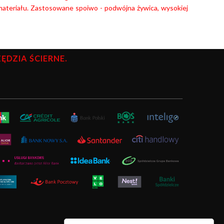
ateriału.
Zastosowane spoiwo - podwójna żywica, wysokiej
DZIA ŚCIERNE.