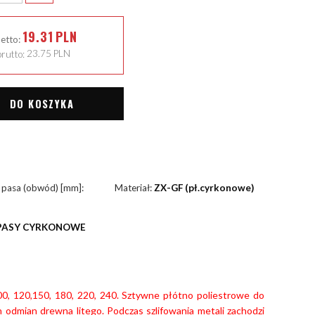
19.31
PLN
netto:
rutto:
23.75
PLN
DO KOSZYKA
 pasa (obwód) [mm]:
Materiał:
ZX-GF (pł.cyrkonowe)
PASY CYRKONOWE
100, 120,150, 180, 220, 240. Sztywne płótno poliestrowe do
h odmian drewna litego. Podczas szlifowania metali zachodzi