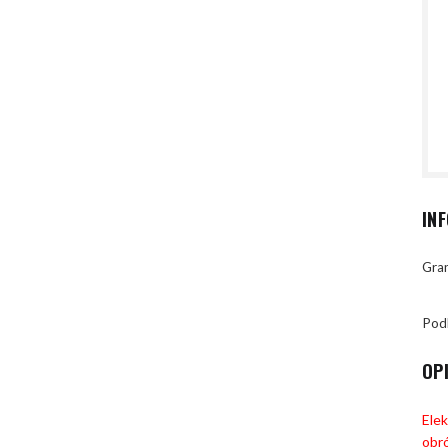
IN
Gran
Pod
OP
Ele
obró