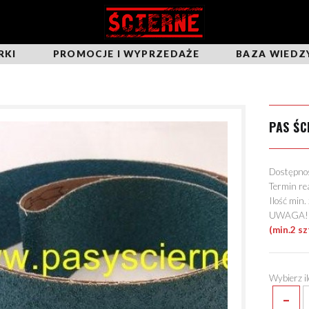
RKI
PROMOCJE I WYPRZEDAŻE
BAZA WIEDZ
PAS ŚC
Dostępn
Termin re
Ilość min
UWAGA! Mo
(min.2 sz
Wybierz i
-