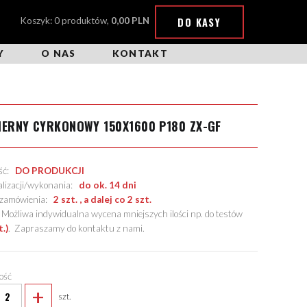
DO KASY
Koszyk: 0 produktów,
0,00 PLN
Y
O NAS
KONTAKT
IERNY CYRKONOWY 150X1600 P180 ZX-GF
ość:
DO PRODUKCJI
alizacji/wykonania:
do ok. 14 dni
. zamówienia:
2 szt. , a dalej co 2 szt.
żliwa indywidualna wycena mniejszych ilości np. do testów
t.)
.
Zapraszamy do kontaktu z nami
.
lość
+
szt.