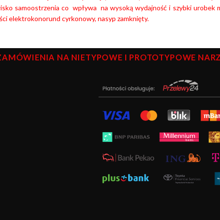
wisko samoostrzenia co wpływa na wysoką wydajność i szybki urobek m
ści elektrokonorund cyrkonowy, nasyp zamknięty.
ZAMÓWIENIA NA NIETYPOWE I PROTOTYPOWE NARZĘ