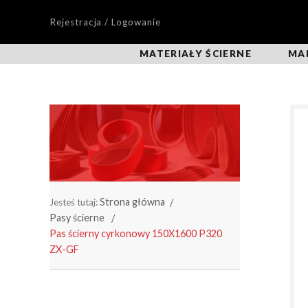
Rejestracja / Logowanie
MATERIAŁY ŚCIERNE
MA
Strona główna
Jesteś tutaj:
Pasy ścierne
Pas ścierny cyrkonowy 150X1600 P320
ZX-GF