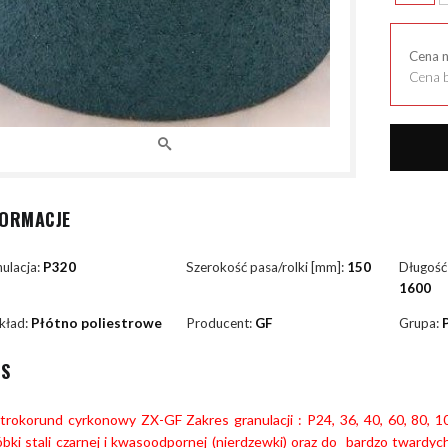
Cena 
Cena b
FORMACJE
ulacja:
P320
Szerokość pasa/rolki [mm]:
150
Długość
1600
kład:
Płótno poliestrowe
Producent:
GF
Grupa:
IS
ktrokorund cyrkonowy ZX-GF Zakres granulacji : P24, 36, 40, 60, 80, 
bki stali czarnej i kwasoodpornej (nierdzewki) oraz do bardzo twardyc