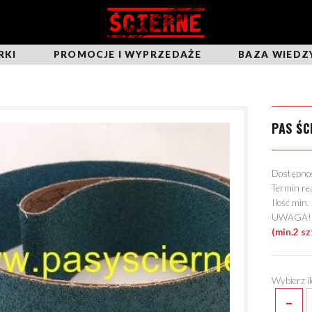
RKI
PROMOCJE I WYPRZEDAŻE
BAZA WIEDZ
PAS ŚC
Dostępn
Termin re
Ilość min
UWAGA! Mo
(min.2 sz
Wybierz i
-