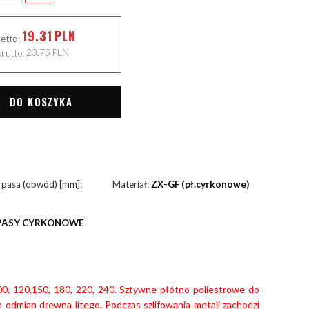
19.31
PLN
netto:
rutto:
23.75
PLN
DO KOSZYKA
 pasa (obwód) [mm]:
Materiał:
ZX-GF (pł.cyrkonowe)
PASY CYRKONOWE
100, 120,150, 180, 220, 240. Sztywne płótno poliestrowe do
h odmian drewna litego. Podczas szlifowania metali zachodzi