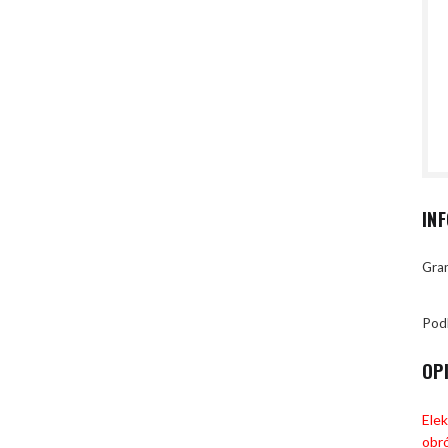
IN
Gran
Pod
OP
Ele
obró