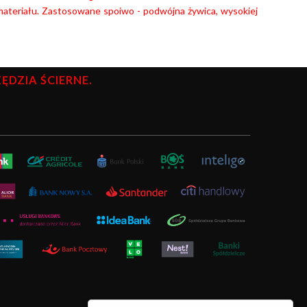
ateriału.
Zastosowane spoiwo - podwójna żywica, wysokiej
DZIA ŚCIERNE.