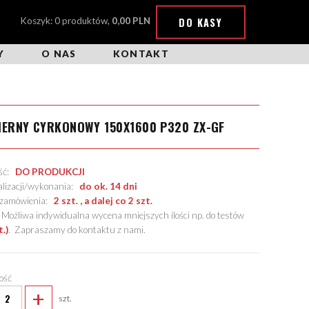
DO KASY
Koszyk: 0 produktów,
0,00 PLN
Y
O NAS
KONTAKT
IERNY CYRKONOWY 150X1600 P320 ZX-GF
ość:
DO PRODUKCJI
alizacji/wykonania:
do ok. 14 dni
. zamówienia:
2 szt. , a dalej co 2 szt.
żliwa indywidualna wycena mniejszych ilości np. do testów
t.)
.
Zapraszamy do kontaktu z nami
.
lość
+
szt.