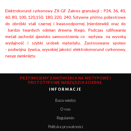
Elektrokorund cyrkonowy ZX-GF Zakres granulacji : P24, 36, 40,
60, 80, 100, 120,150, 180, 220, 240. Sztywne płótno poliestrowe
do obróbki stali czarnej i kwasoodpornej (nierdzewki) oraz do
bardzo twardych odmian drewna litego. Podczas szlifowania
metali zachodzi zjawisko samoostrzenia co wpływa na wysoką
wydajność i szybki urobek materiału.
Zastosowane spoiwo
- podwójna żywica, wysokiej jakości elektrokonorund cyrkonowy,
nasyp zamknięty.
PRZYJMUJEMY ZAMÓWIENIA NA NIETYPOWE I
PROTOTYPOWE NARZĘDZIA ŚCIERNE.
INFORMACJE
Baza wiedzy
O nas
Regulamin
Polityka prywatności