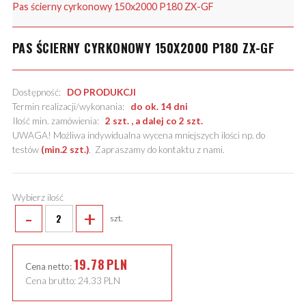
Pas ścierny cyrkonowy 150x2000 P180 ZX-GF
PAS ŚCIERNY CYRKONOWY 150X2000 P180 ZX-GF
Dostępność:
DO PRODUKCJI
Termin realizacji/wykonania:
do ok. 14 dni
Ilość min. zamówienia:
2 szt. , a dalej co 2 szt.
UWAGA! Możliwa indywidualna wycena mniejszych ilości np. do
testów
(min.2 szt.)
.
Zapraszamy do kontaktu z nami
.
Wybierz ilość
-
+
szt.
19.78
PLN
Cena netto:
Cena brutto:
24.33
PLN