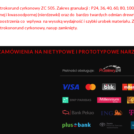
trokorund cyrkonowy ZC 505. Zakres granulacji : P24, 36, 40, 60, 80, 10
nej i kwasoodpornej (nierdzewki) oraz do bardzo twardych odmian drewna
oostrzenia co wpływa na wysoką wydajność i szybki urobek materiału.
Z
ktrokonorund cyrkonowy, nasyp zamknięty.
ZAMÓWIENIA NA NIETYPOWE I PROTOTYPOWE NARZĘ