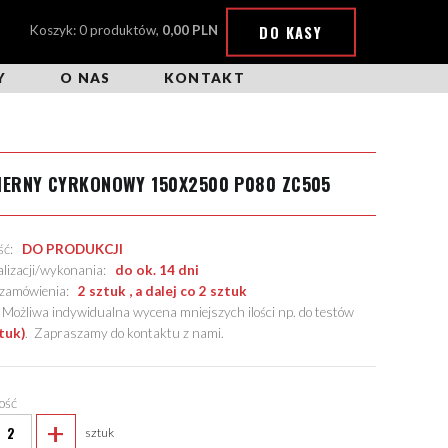
DO KASY
Koszyk: 0 produktów,
0,00 PLN
Y
O NAS
KONTAKT
IERNY CYRKONOWY 150X2500 P080 ZC505
ość:
DO PRODUKCJI
alizacji/wykonania:
do ok. 14 dni
. zamówienia:
2 sztuk , a dalej co 2 sztuk
żliwa indywidualna wycena mniejszych ilości np. do testów
tuk)
.
Zapraszamy do kontaktu z nami
.
lość
+
sztuk