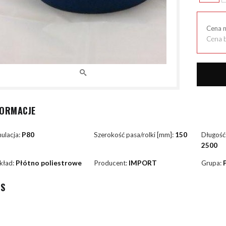
Cena 
Cena b
FORMACJE
ulacja:
P80
Szerokość pasa/rolki [mm]:
150
Długość
2500
kład:
Płótno poliestrowe
Producent:
IMPORT
Grupa:
IS