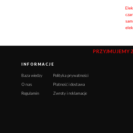
Elek
czar
sam
ele
PRZYJMUJEMY 
INFORMACJE
Baza wiedzy
Polityka prywatności
O nas
Płatność i dostawa
Regulamin
Zwroty i reklamacje