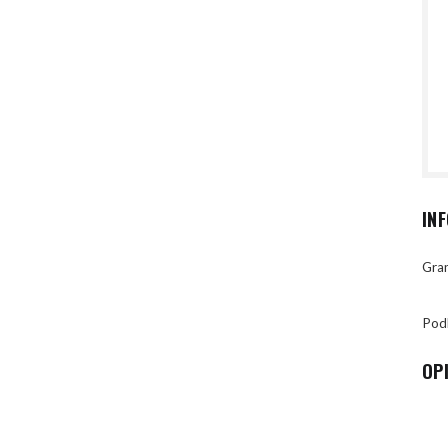
IN
Gran
Pod
OP