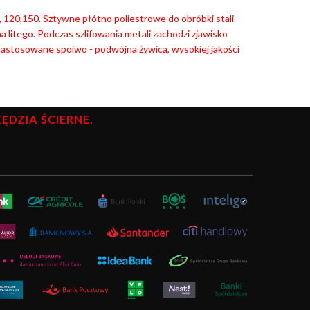
0, 120,150. Sztywne płótno poliestrowe do obróbki stali
 litego. Podczas szlifowania metali zachodzi zjawisko
astosowane spoiwo - podwójna żywica, wysokiej jakości
DZIA ŚCIERNE.