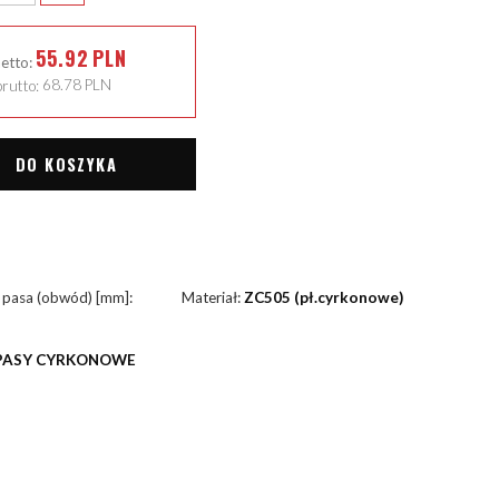
55.92
PLN
netto:
rutto:
68.78
PLN
DO KOSZYKA
 pasa (obwód) [mm]:
Materiał:
ZC505 (pł.cyrkonowe)
PASY CYRKONOWE