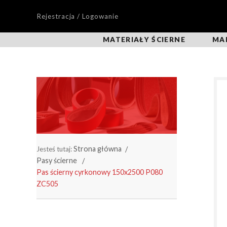
Rejestracja / Logowanie
MATERIAŁY ŚCIERNE
MA
Strona główna
Jesteś tutaj:
Pasy ścierne
Pas ścierny cyrkonowy 150x2500 P080
ZC505