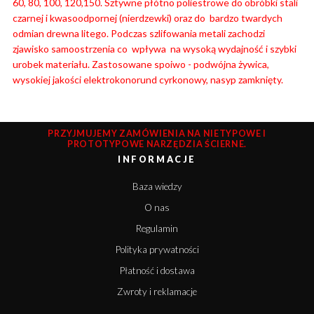
60, 80, 100, 120,150. Sztywne płótno poliestrowe do obróbki stali
czarnej i kwasoodpornej (nierdzewki) oraz do bardzo twardych
odmian drewna litego. Podczas szlifowania metali zachodzi
zjawisko samoostrzenia co wpływa na wysoką wydajność i szybki
urobek materiału.
Zastosowane spoiwo - podwójna żywica,
wysokiej jakości elektrokonorund cyrkonowy, nasyp zamknięty.
PRZYJMUJEMY ZAMÓWIENIA NA NIETYPOWE I
PROTOTYPOWE NARZĘDZIA ŚCIERNE.
INFORMACJE
Baza wiedzy
O nas
Regulamin
Polityka prywatności
Płatność i dostawa
Zwroty i reklamacje