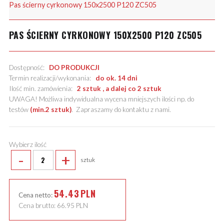
Pas ścierny cyrkonowy 150x2500 P120 ZC505
PAS ŚCIERNY CYRKONOWY 150X2500 P120 ZC505
Dostępność:
DO PRODUKCJI
Termin realizacji/wykonania:
do ok. 14 dni
Ilość min. zamówienia:
2 sztuk , a dalej co 2 sztuk
UWAGA! Możliwa indywidualna wycena mniejszych ilości np. do
testów
(min.2 sztuk)
.
Zapraszamy do kontaktu z nami
.
Wybierz ilość
-
+
sztuk
54.43
PLN
Cena netto:
Cena brutto:
66.95
PLN