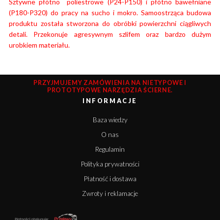
Sztywne płótno poliestrowe (P24-P150) i płótno bawełniane
(P180-P320) do pracy na sucho i mokro. Samoostrząca budowa
produktu została stworzona do obróbki powierzchni ciągliwych
detali. Przekonuje agresywnym szlifem oraz bardzo dużym
urobkiem materiału.
PRZYJMUJEMY ZAMÓWIENIA NA NIETYPOWE I
PROTOTYPOWE NARZĘDZIA ŚCIERNE.
INFORMACJE
Baza wiedzy
O nas
Regulamin
Polityka prywatności
Płatność i dostawa
Zwroty i reklamacje