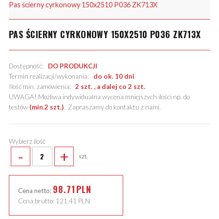
Pas ścierny cyrkonowy 150x2510 P036 ZK713X
PAS ŚCIERNY CYRKONOWY 150X2510 P036 ZK713X
Dostępność:
DO PRODUKCJI
Termin realizacji/wykonania:
do ok. 10 dni
Ilość min. zamówienia:
2 szt. , a dalej co 2 szt.
UWAGA! Możliwa indywidualna wycena mniejszych ilości np. do
testów
(min.2 szt.)
.
Zapraszamy do kontaktu z nami
.
Wybierz ilość
-
+
szt.
98.71
PLN
Cena netto:
Cena brutto:
121.41
PLN