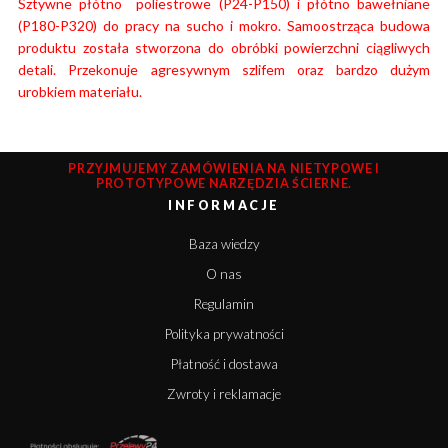
Sztywne płótno poliestrowe (P24-P150) i
płótno bawełniane
(P180-P320) do pracy na sucho i mokro. Samoostrząca budowa
produktu została stworzona do obróbki powierzchni ciągliwych
detali. Przekonuje agresywnym szlifem oraz bardzo dużym
urobkiem materiału.
PRZYJMUJEMY ZAMÓWIENIA NA NIETYPOWE I
PROTOTYPOWE NARZĘDZIA ŚCIERNE.
INFORMACJE
Baza wiedzy
O nas
Regulamin
Polityka prywatności
Płatność i dostawa
Zwroty i reklamacje