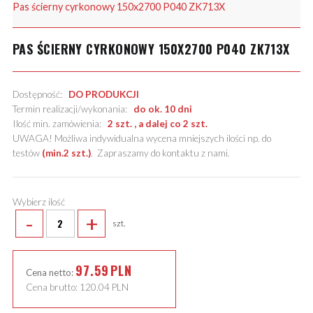
Pas ścierny cyrkonowy 150x2700 P040 ZK713X
PAS ŚCIERNY CYRKONOWY 150X2700 P040 ZK713X
Dostępność:
DO PRODUKCJI
Termin realizacji/wykonania:
do ok. 10 dni
Ilość min. zamówienia:
2 szt. , a dalej co 2 szt.
UWAGA! Możliwa indywidualna wycena mniejszych ilości np. do
testów
(min.2 szt.)
.
Zapraszamy do kontaktu z nami
.
Wybierz ilość
-
+
szt.
97.59
PLN
Cena netto:
Cena brutto:
120.04
PLN