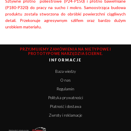
Sztywne płótno poliestrowe (P24-P150) i płótno bawełniane
(P180-P320) do pracy na sucho i mokro. Samoostrząca budowa
produktu została stworzona do obróbki powierzchni ciągliwych
detali. Przekonuje agresywnym szlifem oraz bardzo dużym
urobkiem materiału.
PRZYJMUJEMY ZAMÓWIENIA NA NIETYPOWE I
PROTOTYPOWE NARZĘDZIA ŚCIERNE.
INFORMACJE
Baza wiedzy
O nas
Regulamin
Polityka prywatności
Płatność i dostawa
Zwroty i reklamacje