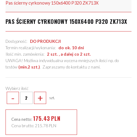
Pas ścierny cyrkonowy 150x6400 P320 ZK713X
PAS ŚCIERNY CYRKONOWY 150X6400 P320 ZK713X
Dostępność:
DO PRODUKCJI
Termin realizacji/wykonania:
do ok. 10 dni
Ilość min. zamówienia:
2 szt. , a dalej co 2 szt.
UWAGA! Możliwa indywidualna wycena mniejszych ilości np. do
testów
(min.2 szt.)
.
Zapraszamy do kontaktu z nami
.
Wybierz ilość
-
+
szt.
175.43
PLN
Cena netto:
Cena brutto:
215.78
PLN