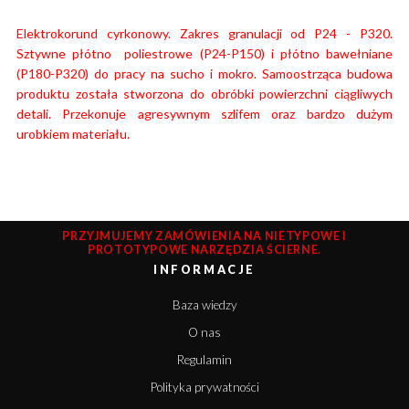
Elektrokorund cyrkonowy. Zakres granulacji od P24 - P320.
Sztywne płótno poliestrowe (P24-P150) i
płótno bawełniane
(P180-P320) do pracy na sucho i mokro. Samoostrząca budowa
produktu została stworzona do obróbki powierzchni ciągliwych
detali. Przekonuje agresywnym szlifem oraz bardzo dużym
urobkiem materiału.
PRZYJMUJEMY ZAMÓWIENIA NA NIETYPOWE I
PROTOTYPOWE NARZĘDZIA ŚCIERNE.
INFORMACJE
Baza wiedzy
O nas
Regulamin
Polityka prywatności