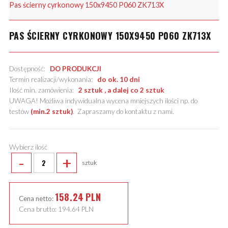
Pas ścierny cyrkonowy 150x9450 P060 ZK713X
PAS ŚCIERNY CYRKONOWY 150X9450 P060 ZK713X
Dostępność:
DO PRODUKCJI
Termin realizacji/wykonania:
do ok. 10 dni
Ilość min. zamówienia:
2 sztuk , a dalej co 2 sztuk
UWAGA! Możliwa indywidualna wycena mniejszych ilości np. do
testów
(min.2 sztuk)
.
Zapraszamy do kontaktu z nami
.
Wybierz ilość
-
+
sztuk
158.24
PLN
Cena netto:
Cena brutto:
194.64
PLN