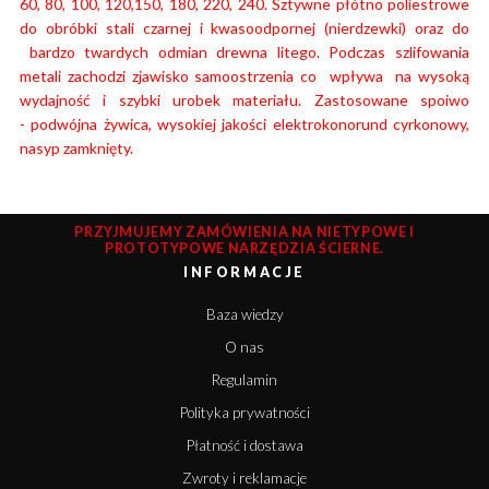
60, 80, 100, 120,150, 180, 220, 240. Sztywne płótno poliestrowe
do obróbki stali czarnej i kwasoodpornej (nierdzewki) oraz do
bardzo twardych odmian drewna litego. Podczas szlifowania
metali zachodzi zjawisko samoostrzenia co wpływa na wysoką
wydajność i szybki urobek materiału.
Zastosowane spoiwo
- podwójna żywica, wysokiej jakości elektrokonorund cyrkonowy,
nasyp zamknięty.
PRZYJMUJEMY ZAMÓWIENIA NA NIETYPOWE I
PROTOTYPOWE NARZĘDZIA ŚCIERNE.
INFORMACJE
Baza wiedzy
O nas
Regulamin
Polityka prywatności
Płatność i dostawa
Zwroty i reklamacje