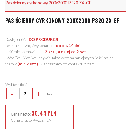
Pas ścierny cyrkonowy 200x2000 P320 ZX-GF
PAS ŚCIERNY CYRKONOWY 200X2000 P320 ZX-GF
Dostępność:
DO PRODUKCJI
Termin realizacji/wykonania:
do ok. 14 dni
Ilość min. zamówienia:
2 szt. , a dalej co 2 szt.
UWAGA! Możliwa indywidualna wycena mniejszych ilości np. do
testów
(min.2 szt.)
.
Zapraszamy do kontaktu z nami
.
Wybierz ilość
-
+
szt.
36.44
PLN
Cena netto:
Cena brutto:
44.82
PLN