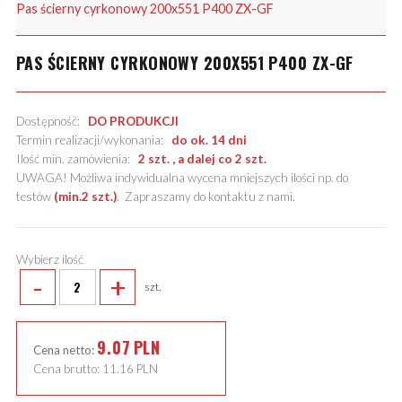
Pas ścierny cyrkonowy 200x551 P400 ZX-GF
PAS ŚCIERNY CYRKONOWY 200X551 P400 ZX-GF
Dostępność:
DO PRODUKCJI
Termin realizacji/wykonania:
do ok. 14 dni
Ilość min. zamówienia:
2 szt. , a dalej co 2 szt.
UWAGA! Możliwa indywidualna wycena mniejszych ilości np. do
testów
(min.2 szt.)
.
Zapraszamy do kontaktu z nami
.
Wybierz ilość
-
+
szt.
9.07
PLN
Cena netto:
Cena brutto:
11.16
PLN