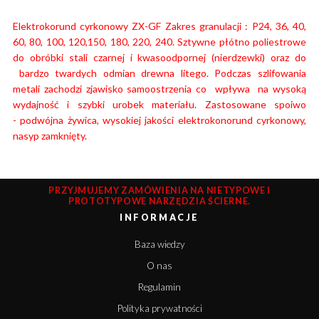
Elektrokorund cyrkonowy ZX-GF Zakres granulacji : P24, 36, 40,
60, 80, 100, 120,150, 180, 220, 240. Sztywne płótno poliestrowe
do obróbki stali czarnej i kwasoodpornej (nierdzewki) oraz do
bardzo twardych odmian drewna litego. Podczas szlifowania
metali zachodzi zjawisko samoostrzenia co wpływa na wysoką
wydajność i szybki urobek materiału.
Zastosowane spoiwo
- podwójna żywica, wysokiej jakości elektrokonorund cyrkonowy,
nasyp zamknięty.
PRZYJMUJEMY ZAMÓWIENIA NA NIETYPOWE I
PROTOTYPOWE NARZĘDZIA ŚCIERNE.
INFORMACJE
Baza wiedzy
O nas
Regulamin
Polityka prywatności