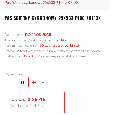
Pas ścierny cyrkonowy 25x533 P100 ZK713X
PAS ŚCIERNY CYRKONOWY 25X533 P100 ZK713X
Dostępność:
DO PRODUKCJI
Termin realizacji/wykonania:
do ok. 14 dni
Ilość min. zamówienia:
60 szt. , a dalej co 12 szt.
UWAGA! Możliwa indywidualna wycena mniejszych ilości np. do
testów
(min.12 szt.)
.
Zapraszamy do kontaktu z nami
.
Wybierz ilość
-
+
szt.
3.85
PLN
Cena netto:
Cena brutto:
4.74
PLN