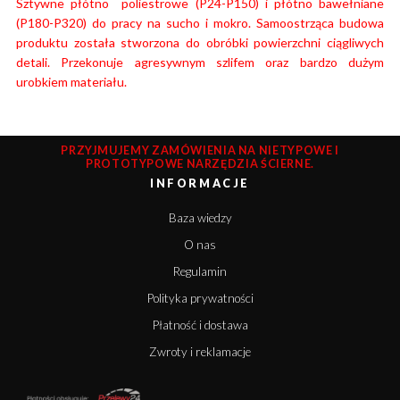
Sztywne płótno poliestrowe (P24-P150) i płótno bawełniane
(P180-P320) do pracy na sucho i mokro. Samoostrząca budowa
produktu została stworzona do obróbki powierzchni ciągliwych
detali. Przekonuje agresywnym szlifem oraz bardzo dużym
urobkiem materiału.
PRZYJMUJEMY ZAMÓWIENIA NA NIETYPOWE I
PROTOTYPOWE NARZĘDZIA ŚCIERNE.
INFORMACJE
Baza wiedzy
O nas
Regulamin
Polityka prywatności
Płatność i dostawa
Zwroty i reklamacje