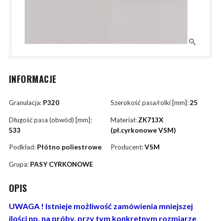
INFORMACJE
Granulacja:
P320
Szerokość pasa/rolki [mm]:
25
Długość pasa (obwód) [mm]:
Materiał:
ZK713X
533
(pł.cyrkonowe VSM)
Podkład:
Płótno poliestrowe
Producent:
VSM
Grupa:
PASY CYRKONOWE
OPIS
UWAGA ! Istnieje możliwość zamówienia mniejszej
ilości np. na próby, przy tym konkretnym rozmiarze