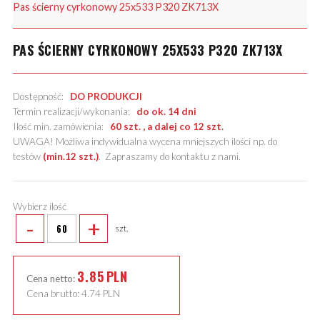
Pas ścierny cyrkonowy 25x533 P320 ZK713X
PAS ŚCIERNY CYRKONOWY 25X533 P320 ZK713X
Dostępność:
DO PRODUKCJI
Termin realizacji/wykonania:
do ok. 14 dni
Ilość min. zamówienia:
60 szt. , a dalej co 12 szt.
UWAGA! Możliwa indywidualna wycena mniejszych ilości np. do
testów
(min.12 szt.)
.
Zapraszamy do kontaktu z nami
.
Wybierz ilość
-
+
szt.
3.85
PLN
Cena netto:
Cena brutto:
4.74
PLN